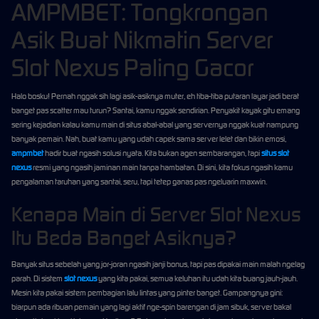
AMPMBET: Tongkrongan
Asik Buat Nikmatin Server
Slot Nexus Paling Gacor
Halo bosku! Pernah nggak sih lagi asik-asiknya muter, eh tiba-tiba putaran layar jadi berat
banget pas scatter mau turun? Santai, kamu nggak sendirian. Penyakit kayak gitu emang
sering kejadian kalau kamu main di situs abal-abal yang servernya nggak kuat nampung
banyak pemain. Nah, buat kamu yang udah capek sama server lelet dan bikin emosi,
ampmbet
hadir buat ngasih solusi nyata. Kita bukan agen sembarangan, tapi
situs slot
nexus
resmi yang ngasih jaminan main tanpa hambatan. Di sini, kita fokus ngasih kamu
pengalaman taruhan yang santai, seru, tapi tetep ganas pas ngeluarin maxwin.
Kenapa Main di Server Slot Nexus
Itu Beda Banget Asiknya?
Banyak situs sebelah yang jor-joran ngasih janji bonus, tapi pas dipakai main malah ngelag
parah. Di sistem
slot nexus
yang kita pakai, semua keluhan itu udah kita buang jauh-jauh.
Mesin kita pakai sistem pembagian lalu lintas yang pinter banget. Gampangnya gini:
biarpun ada ribuan pemain yang lagi aktif nge-spin barengan di jam sibuk, server bakal