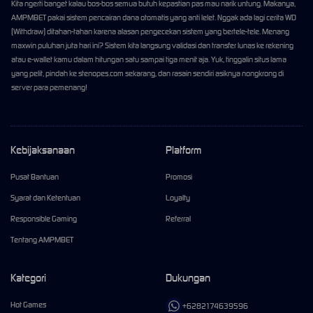
Kita ngerti banget kalau bos-bos semua butuh kepastian pas mau narik untung. Makanya,
AMPMBET pakai sistem pencairan dana otomatis yang anti lelet. Nggak ada lagi cerita WD
(Withdraw) ditahan-tahan karena alasan pengecekan sistem yang bertele-tele. Menang
maxwin puluhan juta hari ini? Sistem kita langsung validasi dan transfer lunas ke rekening
atau e-wallet kamu dalam hitungan satu sampai tiga menit aja. Yuk, tinggalin situs lama
yang pelit, pindah ke stenopes.com sekarang, dan rasain sendiri asiknya nongkrong di
server para pemenang!
Kebijaksanaan
Platform
Pusat Bantuan
Promosi
Syarat dan Ketentuan
Loyalty
Responsible Gaming
Referral
Tentang AMPMBET
Kategori
Dukungan
Hot Games
+6282174639596