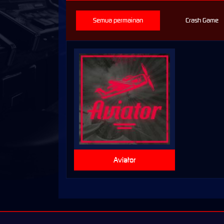
Semua permainan
Crash Game
Aviator