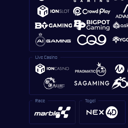
Live Casino
Race
Togel