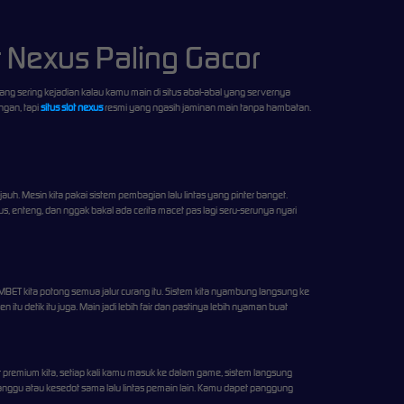
 Nexus Paling Gacor
emang sering kejadian kalau kamu main di situs abal-abal yang servernya
ngan, tapi
situs slot nexus
resmi yang ngasih jaminan main tanpa hambatan.
auh. Mesin kita pakai sistem pembagian lalu lintas yang pinter banget.
us, enteng, dan nggak bakal ada cerita macet pas lagi seru-serunya nyari
AMPMBET kita potong semua jalur curang itu. Sistem kita nyambung langsung ke
 itu detik itu juga. Main jadi lebih fair dan pastinya lebih nyaman buat
er premium kita, setiap kali kamu masuk ke dalam game, sistem langsung
anggu atau kesedot sama lalu lintas pemain lain. Kamu dapet panggung