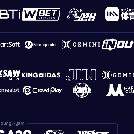
abung Ayam