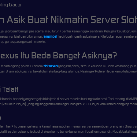
ling Gacor
sik Buat Nikmatin Server Slot
layar jadi berat banget pas scatter mau turun? Santai, kamu nggak sendirian. Penyakit kayak gitu 
server lelet dan bikin emosi,
ampmbet
hadir buat ngasih solusi nyata. Kita bukan agen sembara
tetep ganas pas ngeluarin maxwin.
Nexus Itu Beda Banget Asiknya?
in malah ngelag parah. Di sistem
slot nexus
yang kita pakai, semua keluhan itu udah kita buang jauh-j
an di jam sibuk, server bakal otomatis bagi-bagi jalurnya. Hasilnya? Putaran layar kamu tetep mul
Telat!
anyak bandar bandel yang sengaja bikin jeda di server mereka buat ngakalin hasil. Tapi tenang, di 
TP (Return to Player) yang lagi tinggi atau mau ngeluarin petir x500, layar kamu bakal nangkap momen
i
malam hari? Itu biasanya karena kamu harus rebutan memori server sama ribuan orang lain. Di serv
atilitas dan peluang jackpot di akun kamu bener-bener murni buat kamu sendiri. Nggak bakal keg