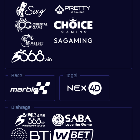
Race
Togel
Olahraga