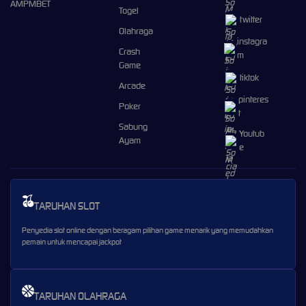
AMPMBET
Togel
twitter
Olahraga
instagra
Crash
m
Game
tiktok
Arcade
pinteres
Poker
t
Sabung
Youtub
Ayam
e
TARUHAN SLOT
Penyedia slot online dengan beragam pilihan game menarik yang memudahkan
pemain untuk mencapai jackpot
TARUHAN OLAHRAGA