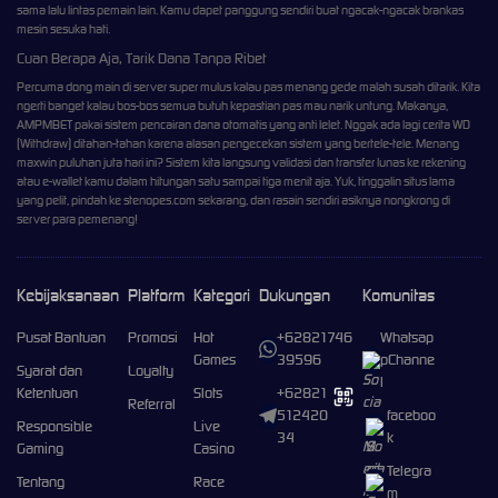
sama lalu lintas pemain lain. Kamu dapet panggung sendiri buat ngacak-ngacak brankas
mesin sesuka hati.
Cuan Berapa Aja, Tarik Dana Tanpa Ribet
Percuma dong main di server super mulus kalau pas menang gede malah susah ditarik. Kita
ngerti banget kalau bos-bos semua butuh kepastian pas mau narik untung. Makanya,
AMPMBET pakai sistem pencairan dana otomatis yang anti lelet. Nggak ada lagi cerita WD
(Withdraw) ditahan-tahan karena alasan pengecekan sistem yang bertele-tele. Menang
maxwin puluhan juta hari ini? Sistem kita langsung validasi dan transfer lunas ke rekening
atau e-wallet kamu dalam hitungan satu sampai tiga menit aja. Yuk, tinggalin situs lama
yang pelit, pindah ke stenopes.com sekarang, dan rasain sendiri asiknya nongkrong di
server para pemenang!
Kebijaksanaan
Platform
Kategori
Dukungan
Komunitas
Pusat Bantuan
Promosi
Hot
+62821746
Whatsap
Games
39596
pChanne
Syarat dan
Loyalty
l
Ketentuan
Slots
+62821
Referral
512420
faceboo
Responsible
Live
34
k
Gaming
Casino
Telegra
Tentang
Race
m