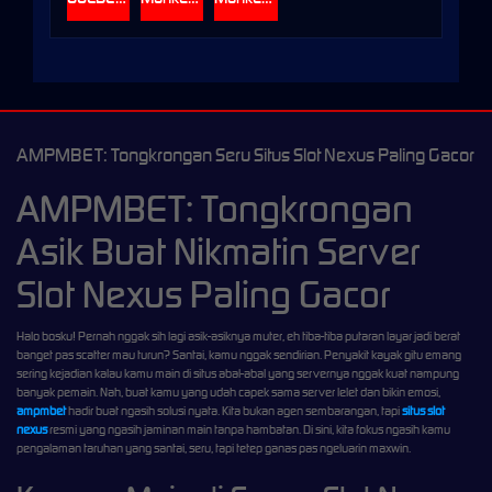
AMPMBET: Tongkrongan Seru Situs Slot Nexus Paling Gacor
AMPMBET: Tongkrongan
Asik Buat Nikmatin Server
Slot Nexus Paling Gacor
Halo bosku! Pernah nggak sih lagi asik-asiknya muter, eh tiba-tiba putaran layar jadi berat
banget pas scatter mau turun? Santai, kamu nggak sendirian. Penyakit kayak gitu emang
sering kejadian kalau kamu main di situs abal-abal yang servernya nggak kuat nampung
banyak pemain. Nah, buat kamu yang udah capek sama server lelet dan bikin emosi,
ampmbet
hadir buat ngasih solusi nyata. Kita bukan agen sembarangan, tapi
situs slot
nexus
resmi yang ngasih jaminan main tanpa hambatan. Di sini, kita fokus ngasih kamu
pengalaman taruhan yang santai, seru, tapi tetep ganas pas ngeluarin maxwin.