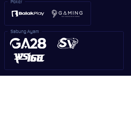
Poker
Sabung Ayam