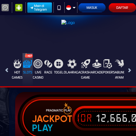
Main di
MASUK
DAFTAR
Telegram
HOT
SLOTS
LIVE
RACE
TOGEL
OLAHRAGA
CRASH
ARCADE
POKER
SABUNG
PROMO
GAMES
CASINO
GAME
AYAM
IDR
12,666,
JACKPOT
PLAY