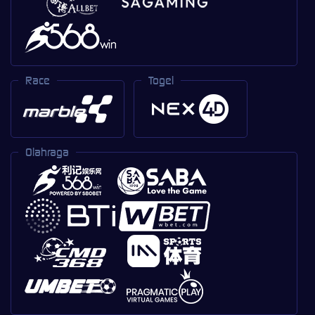
Race
Togel
Olahraga