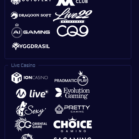
Live Casino