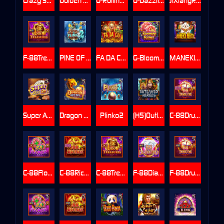
Crazy Sheep
Golden 777(H5)
G-RollingRiches
G-DazzlingDiamond
JiXiangRuYi(H5)
F-88Treasures(H5)
PINE OF PLINKO 2
FA DA CAI(H5)
G-BloomingRiches
MANEKI NEKO(H5)
Super Ace2+
Dragon Arena
Plinko2
(H5)Outlawed Heroes
C-88Drum(H5)
C-88Flower(H5)
C-88Riches(H5)
C-88Treasures(H5)
F-88Diamond(H5)
F-88Drum(H5)