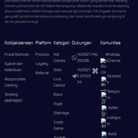
(Withdraw) ditahan-tahan karena alasan pengecekan sistem yang bertele-tele. Menang
maxwin puluhan juta hari ini? Sistem kita langsung validasi dan transfer lunas ke rekening
atau e-wallet kamu dalam hitungan satu sampai tiga menit aja. Yuk, tinggalin situs lama
yang pelit, pindah ke stenopes.com sekarang, dan rasain sendiri asiknya nongkrong di
server para pemenang!
Kebijaksanaan
Platform
Kategori
Dukungan
Komunitas
Pusat Bantuan
Promosi
Hot
+62821746
Whatsap
Games
39596
pChanne
Syarat dan
Loyalty
l
Ketentuan
Slots
+62821
Referral
512420
faceboo
Responsible
Live
34
k
Gaming
Casino
Telegra
Tentang
Race
m
AMPMBET
Togel
twitter
Olahraga
instagra
Crash
m
Game
tiktok
Arcade