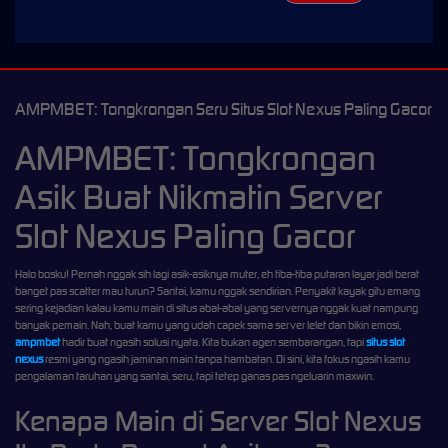
AMPMBET: Tongkrongan Seru Situs Slot Nexus Paling Gacor
AMPMBET: Tongkrongan
Asik Buat Nikmatin Server
Slot Nexus Paling Gacor
Halo bosku! Pernah nggak sih lagi asik-asiknya muter, eh tiba-tiba putaran layar jadi berat
banget pas scatter mau turun? Santai, kamu nggak sendirian. Penyakit kayak gitu emang
sering kejadian kalau kamu main di situs abal-abal yang servernya nggak kuat nampung
banyak pemain. Nah, buat kamu yang udah capek sama server lelet dan bikin emosi,
ampmbet
hadir buat ngasih solusi nyata. Kita bukan agen sembarangan, tapi
situs slot
nexus
resmi yang ngasih jaminan main tanpa hambatan. Di sini, kita fokus ngasih kamu
pengalaman taruhan yang santai, seru, tapi tetep ganas pas ngeluarin maxwin.
Kenapa Main di Server Slot Nexus