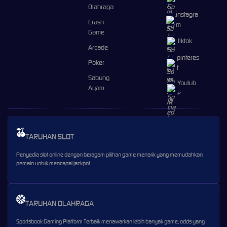
Olahraga
instagra
Crash
m
Game
tiktok
Arcade
pinteres
Poker
t
Sabung
Youtub
Ayam
e
TARUHAN SLOT
Penyedia slot online dengan beragam pilihan game menarik yang memudahkan
pemain untuk mencapai jackpot
TARUHAN OLAHRAGA
Sportsbook Gaming Platform Terbaik menawarkan lebih banyak game, odds yang