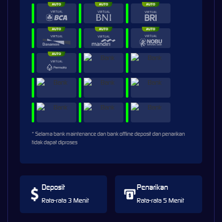
* Selama bank maintenance dan bank offline deposit dan penarikan
tidak dapat diproses
Deposit
Penarikan
Rata-rata 3 Menit
Rata-rata 5 Menit