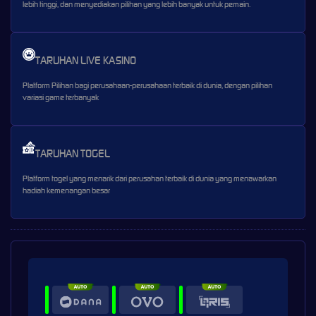
lebih tinggi, dan menyediakan pilihan yang lebih banyak untuk pemain.
TARUHAN LIVE KASINO
Platform Pilihan bagi perusahaan-perusahaan terbaik di dunia, dengan pilihan
variasi game terbanyak
TARUHAN TOGEL
Platform togel yang menarik dari perusahan terbaik di dunia yang menawarkan
hadiah kemenangan besar