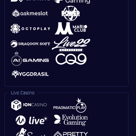
Live Casino