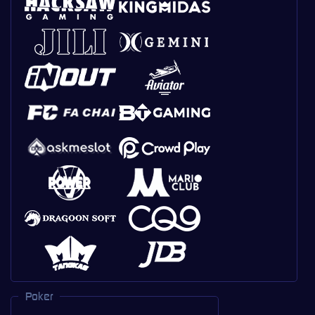
Poker