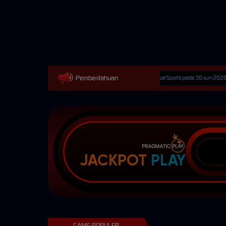
Pemberitahuan
Pemeliharaan Terjadwal: PP Virtual Sports pada 30-Jun-2026 dari 1
JACKPOT
PLAY
GAME POPULER