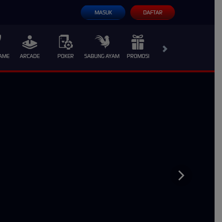
MASUK
DAFTAR
GAME
ARCADE
POKER
SABUNG AYAM
PROMOSI