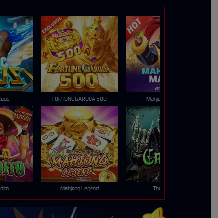
Zeus
FORTUNE GARUDA 500
Mahjong Magic
dito
Mahjong Legend
The Crypt