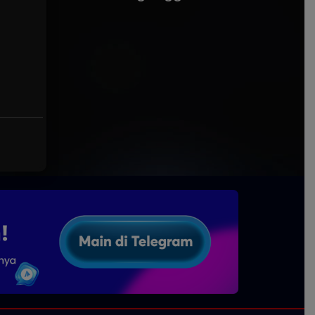
 App
stalasi