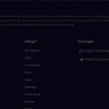
 ditarik. Kita ngerti banget kalau bos-bos semua butuh kepastian pas mau narik untung. Makany
yang bertele-tele. Menang maxwin puluhan juta hari ini? Sistem kita langsung validasi dan transf
rang, dan rasain sendiri asiknya nongkrong di server para pemenang!
Kategori
Dukungan
Hot Games
+628217463959
Slots
+628215124203
Live Casino
Race
Togel
Olahraga
Crash Game
Arcade
Poker