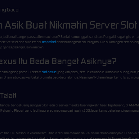
ing Gacor
sik Buat Nikmatin Server Slot
ayar jadi berat banget pas scatter mau turun? Santai, kamu nggak sendirian. Penyakit kayak gitu em
erver lelet dan bikin emosi,
ampmbet
hadir buat ngasih solusi nyata. Kita bukan agen sembarang
tep ganas pas ngeluarin maxwin.
Nexus Itu Beda Banget Asiknya?
 malah ngelag parah. Di sistem
slot nexus
yang kita pakai, semua keluhan itu udah kita buang jauh-ja
 di jam sibuk, server bakal otomatis bagi-bagi jalurnya. Hasilnya? Putaran layar kamu tetep mulus
Telat!
yak bandar bandel yang sengaja bikin jeda di server mereka buat ngakalin hasil. Tapi tenang, di AM
 (Return to Player) yang lagi tinggi atau mau ngeluarin petir x500, layar kamu bakal nangkap momen i
alam hari? Itu biasanya karena kamu harus rebutan memori server sama ribuan orang lain. Di server
tilitas dan peluang jackpot di akun kamu bener-bener murni buat kamu sendiri. Nggak bakal kega