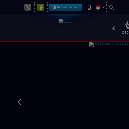
Main di Telegram
HOT 