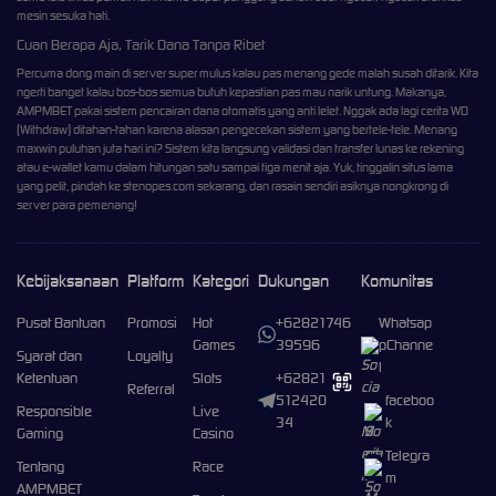
mesin sesuka hati.
Cuan Berapa Aja, Tarik Dana Tanpa Ribet
Percuma dong main di server super mulus kalau pas menang gede malah susah ditarik. Kita
ngerti banget kalau bos-bos semua butuh kepastian pas mau narik untung. Makanya,
AMPMBET pakai sistem pencairan dana otomatis yang anti lelet. Nggak ada lagi cerita WD
(Withdraw) ditahan-tahan karena alasan pengecekan sistem yang bertele-tele. Menang
maxwin puluhan juta hari ini? Sistem kita langsung validasi dan transfer lunas ke rekening
atau e-wallet kamu dalam hitungan satu sampai tiga menit aja. Yuk, tinggalin situs lama
yang pelit, pindah ke stenopes.com sekarang, dan rasain sendiri asiknya nongkrong di
server para pemenang!
Kebijaksanaan
Platform
Kategori
Dukungan
Komunitas
Pusat Bantuan
Promosi
Hot
+62821746
Whatsap
Games
39596
pChanne
Syarat dan
Loyalty
l
Ketentuan
Slots
+62821
Referral
512420
faceboo
Responsible
Live
34
k
Gaming
Casino
Telegra
Tentang
Race
m
AMPMBET