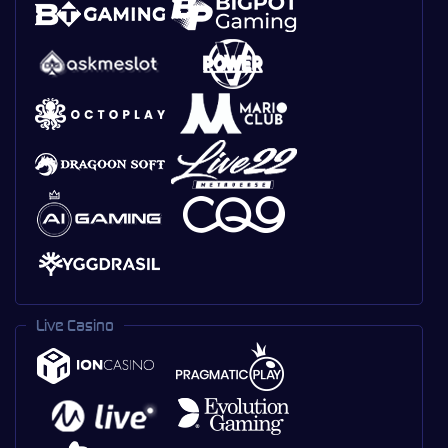
Live Casino