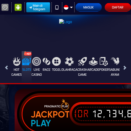
Main di
MASUK
DAFTAR
Telegram
HOT
SLOTS
LIVE
RACE
TOGEL
OLAHRAGA
CRASH
ARCADE
POKER
SABUNG
PROMO
GAMES
CASINO
GAME
AYAM
IDR
12,734,
JACKPOT
PLAY