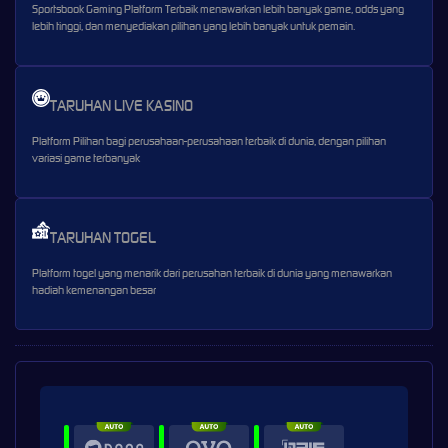
Sportsbook Gaming Platform Terbaik menawarkan lebih banyak game, odds yang
lebih tinggi, dan menyediakan pilihan yang lebih banyak untuk pemain.
TARUHAN LIVE KASINO
Platform Pilihan bagi perusahaan-perusahaan terbaik di dunia, dengan pilihan
variasi game terbanyak
TARUHAN TOGEL
Platform togel yang menarik dari perusahan terbaik di dunia yang menawarkan
hadiah kemenangan besar