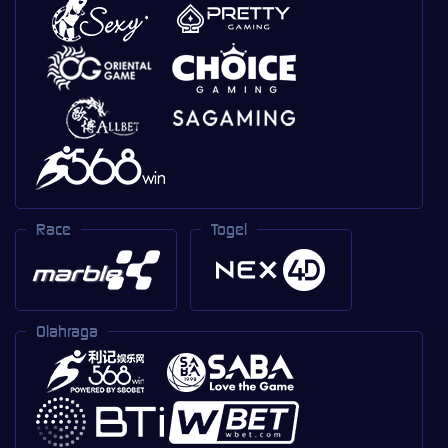
Race
Togel
Olahraga