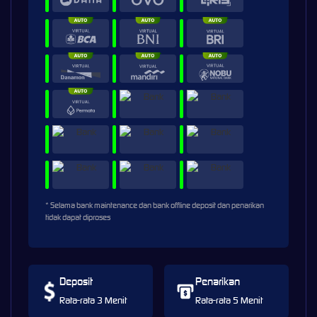
* Selama bank maintenance dan bank offline deposit dan penarikan
tidak dapat diproses
Deposit
Penarikan
Rata-rata 3 Menit
Rata-rata 5 Menit