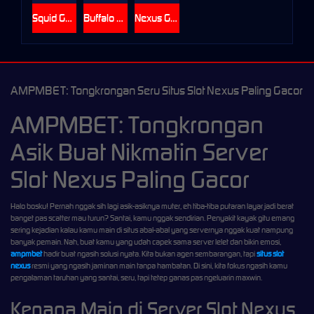
Squid Game 2: Mukunghwa
Buffalo Rush HIGHROLLER
Nexus Gift Delight
AMPMBET: Tongkrongan Seru Situs Slot Nexus Paling Gacor
AMPMBET: Tongkrongan
Asik Buat Nikmatin Server
Slot Nexus Paling Gacor
Halo bosku! Pernah nggak sih lagi asik-asiknya muter, eh tiba-tiba putaran layar jadi berat
banget pas scatter mau turun? Santai, kamu nggak sendirian. Penyakit kayak gitu emang
sering kejadian kalau kamu main di situs abal-abal yang servernya nggak kuat nampung
banyak pemain. Nah, buat kamu yang udah capek sama server lelet dan bikin emosi,
ampmbet
hadir buat ngasih solusi nyata. Kita bukan agen sembarangan, tapi
situs slot
nexus
resmi yang ngasih jaminan main tanpa hambatan. Di sini, kita fokus ngasih kamu
pengalaman taruhan yang santai, seru, tapi tetep ganas pas ngeluarin maxwin.
Kenapa Main di Server Slot Nexus