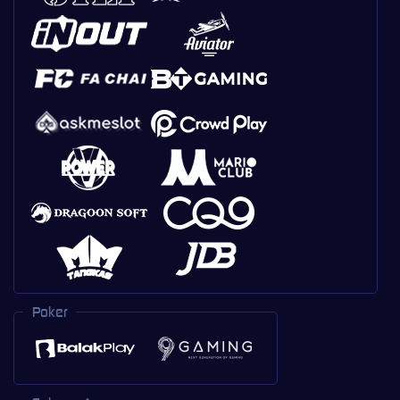
Poker