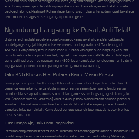
Mesin kita pakai sistem pembagian lalu lintas yang pinter banget. Gampangnya gini: biarpun
ada ribuan pemain yang lagi aktif nge-spin barengan di jam sibuk, server bakal otomatis
bagi-bagi jalurnya. Hasilnya? Putaran layar kamu tetep mulus, enteng, dan nggak bakal ada
cerita macet pas lagi seru-serunya nyari perkalian gede.
Nyambung Langsung ke Pusat, Anti Telat!
Di dunia taruhan, telat sedetik aja bisa bikin saldo kamu lewat gitu aja. Banyak bandar
bandel yang sengaja bikin jeda di server mereka buat ngakalin hasil. Tapi tenang, di
AMPMBET kita potong semua jalur curang itu. Sistem kita nyambung langsung ke pusat
provider aslinya tanpa perantara. Jadi, tiap kali mesin ngasih sinyal RTP (Return to Player)
yang lagi tinggi atau mau ngeluarin petir x500, layar kamu bakal nangkap momen itu detik
itu juga. Main jadi lebih fair dan pastinya lebih nyaman buat kantong.
Jalur RNG Khusus Biar Putaran Kamu Makin Presisi
Sering ngerasa game tiba-tiba jadi pelit banget pas jam pulang kerja atau malam hari? Itu
biasanya karena kamu harus rebutan memori server sama ribuan orang lain. Di server
premium kita, setiap kali kamu masuk ke dalam game, sistem langsung ngasih kamu jalur
RNG (Random Number Generator) khusus. Artinya apa? Volatilitas dan peluang jackpot di
akun kamu bener-bener murni buat kamu sendiri. Nggak bakal keganggu atau kesedot
sama lalu lintas pemain lain. Kamu dapet panggung sendiri buat ngacak-ngacak brankas
mesin sesuka hati.
Cuan Berapa Aja, Tarik Dana Tanpa Ribet
Percuma dong main di server super mulus kalau pas menang gede malah susah ditarik. Kita
ngerti banget kalau bos-bos semua butuh kepastian pas mau narik untung. Makanya,