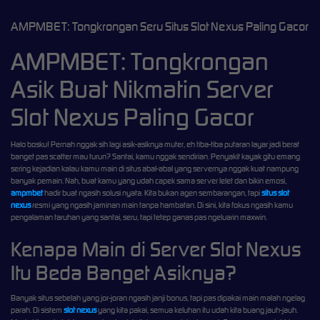
AMPMBET: Tongkrongan Seru Situs Slot Nexus Paling Gacor
AMPMBET: Tongkrongan
Asik Buat Nikmatin Server
Slot Nexus Paling Gacor
Halo bosku! Pernah nggak sih lagi asik-asiknya muter, eh tiba-tiba putaran layar jadi berat
banget pas scatter mau turun? Santai, kamu nggak sendirian. Penyakit kayak gitu emang
sering kejadian kalau kamu main di situs abal-abal yang servernya nggak kuat nampung
banyak pemain. Nah, buat kamu yang udah capek sama server lelet dan bikin emosi,
ampmbet
hadir buat ngasih solusi nyata. Kita bukan agen sembarangan, tapi
situs slot
nexus
resmi yang ngasih jaminan main tanpa hambatan. Di sini, kita fokus ngasih kamu
pengalaman taruhan yang santai, seru, tapi tetep ganas pas ngeluarin maxwin.
Kenapa Main di Server Slot Nexus
Itu Beda Banget Asiknya?
Banyak situs sebelah yang jor-joran ngasih janji bonus, tapi pas dipakai main malah ngelag
parah. Di sistem
slot nexus
yang kita pakai, semua keluhan itu udah kita buang jauh-jauh.