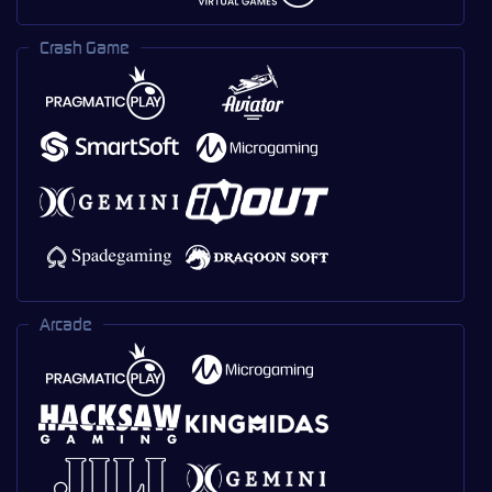
Crash Game
Arcade