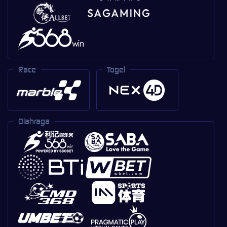
Race
Togel
Olahraga