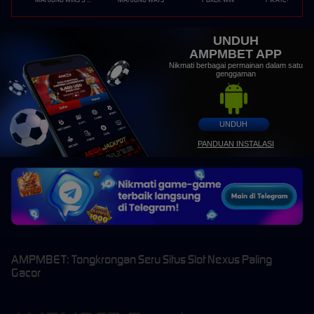
UNDUH
AMPMBET APP
Nikmati berbagai permainan dalam satu
genggaman
UNDUH
PANDUAN INSTALASI
AMPMBET: Tongkrongan Seru Situs Slot Nexus Paling
Gacor