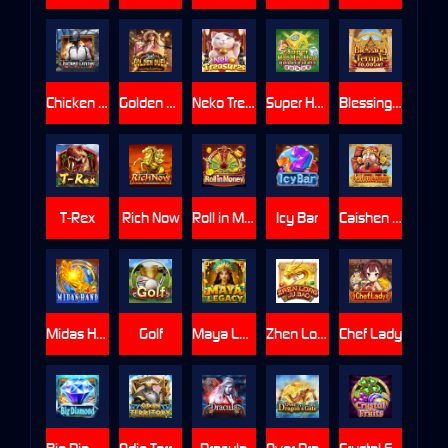
Chicken Dinner
Golden Duel
Neko Treasures
Super Hoo Hey How
Blessing Temple
T-Rex
Rich Now
Roll in Money
Icy Bar
Caishen Coming
Midas Hand
Golf
Maya Legacy
Zhen Long Ju Bao
Chef Lady