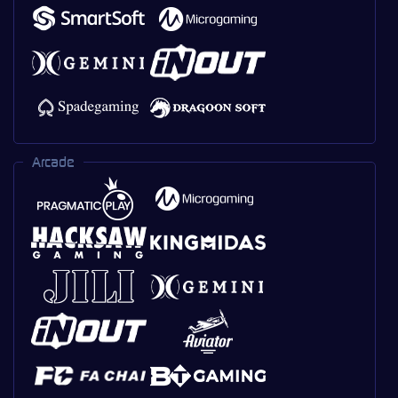
Arcade