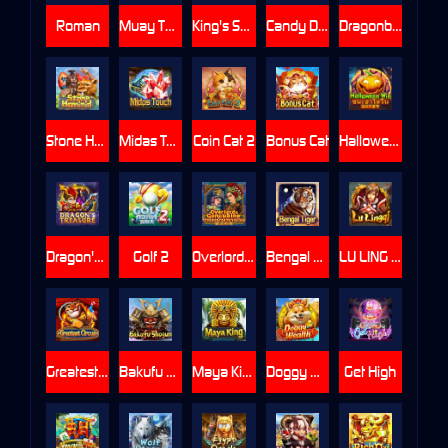
Roman
Muay Thai
King's Sword
Candy Dynasty
Dragonburst
Stone Hominid
Midas Touch
Coin Cat 2
Bonus Cat
Halloween Win
Dragon's Treasure
Golf 2
Overlord & Concubine
Bengal Tiger
LU LING QI
Greatest Circus
Bakufu Shogun
Maya King
Doggy Wealth
Get High