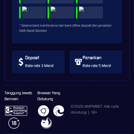
* Selama bank maintenance dan bank offline deposit dan penarikan
tidak dapat diproses
Deposit
Penarikan
Rata-rata 3 Menit
Rata-rata 5 Menit
Tanggung Jawab
Browser Yang
Bermain
Didukung
©2026 AMPMBET. Hak cipta
dilindungi | 18+