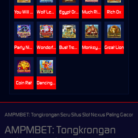
You Will Win
Wolf Legend
Egypt Oracle
Much Richer
Rich Ox
Party Night
Wonderful Christmas
Bust Treasury
Monkey King
Great Lion
Coin Rat
Dancing Samba
AMPMBET: Tongkrongan Seru Situs Slot Nexus Paling Gacor
AMPMBET: Tongkrongan