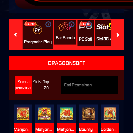
i
i
i
i
i
Facha
Fat Panda
Slot88 x PP
PG Soft
Pragmatic Play
DRAGOONSOFT
Semua
Slots
Top
permainan
20
Mahjong Win 3
Mahjong Win
Mahjong Win 2
Bounty Clash
Golden Qilin