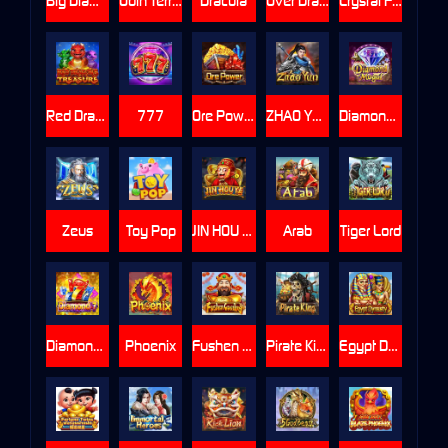
Big Diamond
Odin Territory
Dracula
Over Dragon's Gate
Crystal Fruits
Red Dragon’s Treasure
777
Ore Power
ZHAO YUN
Diamond Mogul
Zeus
Toy Pop
JIN HOU YE
Arab
Tiger Lord
Diamond 7
Phoenix
Fushen Coming
Pirate King
Egypt Dynasty