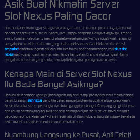
Asik Buat Nikmatin Server
Slot Nexus Paling Gacor
Halo bosku! Pernah nggak sih lagi asik-asiknya muter, eh tiba-tiba putaran layar jadi berat
banget pas scatter mau turun? Santai, kamu nggak sendirian. Penyakit kayak gitu emang
sering kejadian kalau kamu main di situs abal-abal yang servernya nggak kuat nampung
banyak pemain. Nah, buat kamu yang udah capek sama server lelet dan bikin emosi,
ampmbet
hadir buat ngasih solusi nyata. Kita bukan agen sembarangan, tapi
situs slot
nexus
resmi yang ngasih jaminan main tanpa hambatan. Di sini, kita fokus ngasih kamu
pengalaman taruhan yang santai, seru, tapi tetep ganas pas ngeluarin maxwin.
Kenapa Main di Server Slot Nexus
Itu Beda Banget Asiknya?
Banyak situs sebelah yang jor-joran ngasih janji bonus, tapi pas dipakai main malah ngelag
parah. Di sistem
slot nexus
yang kita pakai, semua keluhan itu udah kita buang jauh-jauh.
Mesin kita pakai sistem pembagian lalu lintas yang pinter banget. Gampangnya gini: biarpun
ada ribuan pemain yang lagi aktif nge-spin barengan di jam sibuk, server bakal otomatis
bagi-bagi jalurnya. Hasilnya? Putaran layar kamu tetep mulus, enteng, dan nggak bakal ada
cerita macet pas lagi seru-serunya nyari perkalian gede.
Nyambung Langsung ke Pusat, Anti Telat!