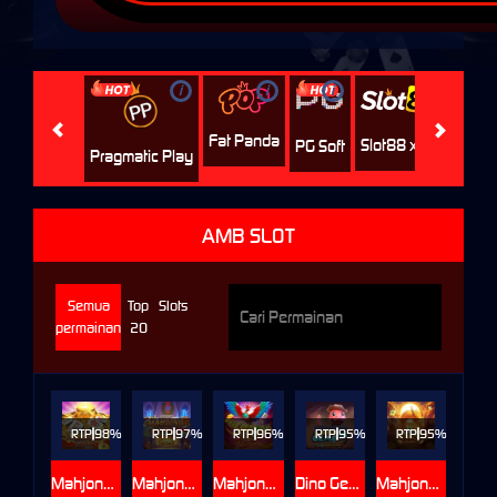
i
i
i
i
i
Facha
Fat Panda
Slot88 x PP
PG Soft
Pragmatic Play
AMB SLOT
Semua
Top
Slots
permainan
20
RTP
98%
RTP
97%
RTP
96%
RTP
95%
RTP
95%
Mahjong Legend
Mahjong Legend Xmas
Mahjong of the Phoenix
Dino Gems
Mahjong Legacy