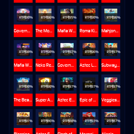
RTP
98%
RTP
96%
RTP
95%
RTP
98%
RTP
96%
Government Joke
The Monkey King
Mafia Ways
Roma Kingdom
Mahjong of the White Tiger
RTP
98%
RTP
98%
RTP
97%
RTP
96%
RTP
97%
Mafia Ways II : Metro Haven Heist
Neko Reborn
Government Disco
Aztec Legend
Subway Runner
RTP
98%
RTP
98%
RTP
97%
RTP
97%
RTP
97%
The Beat of Olympus 1000
Super Ace X
Aztec Empire 1000
Epic of Aztec
Veggies Bonanza
RTP
91%
RTP
86%
RTP
88%
RTP
93%
RTP
87%