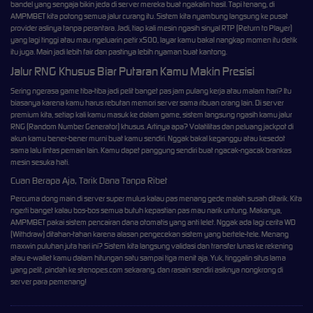
bandel yang sengaja bikin jeda di server mereka buat ngakalin hasil. Tapi tenang, di
AMPMBET kita potong semua jalur curang itu. Sistem kita nyambung langsung ke pusat
provider aslinya tanpa perantara. Jadi, tiap kali mesin ngasih sinyal RTP (Return to Player)
yang lagi tinggi atau mau ngeluarin petir x500, layar kamu bakal nangkap momen itu detik
itu juga. Main jadi lebih fair dan pastinya lebih nyaman buat kantong.
Jalur RNG Khusus Biar Putaran Kamu Makin Presisi
Sering ngerasa game tiba-tiba jadi pelit banget pas jam pulang kerja atau malam hari? Itu
biasanya karena kamu harus rebutan memori server sama ribuan orang lain. Di server
premium kita, setiap kali kamu masuk ke dalam game, sistem langsung ngasih kamu jalur
RNG (Random Number Generator) khusus. Artinya apa? Volatilitas dan peluang jackpot di
akun kamu bener-bener murni buat kamu sendiri. Nggak bakal keganggu atau kesedot
sama lalu lintas pemain lain. Kamu dapet panggung sendiri buat ngacak-ngacak brankas
mesin sesuka hati.
Cuan Berapa Aja, Tarik Dana Tanpa Ribet
Percuma dong main di server super mulus kalau pas menang gede malah susah ditarik. Kita
ngerti banget kalau bos-bos semua butuh kepastian pas mau narik untung. Makanya,
AMPMBET pakai sistem pencairan dana otomatis yang anti lelet. Nggak ada lagi cerita WD
(Withdraw) ditahan-tahan karena alasan pengecekan sistem yang bertele-tele. Menang
maxwin puluhan juta hari ini? Sistem kita langsung validasi dan transfer lunas ke rekening
atau e-wallet kamu dalam hitungan satu sampai tiga menit aja. Yuk, tinggalin situs lama
yang pelit, pindah ke stenopes.com sekarang, dan rasain sendiri asiknya nongkrong di
server para pemenang!