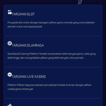
TARUHAN SLOT
Penyedia slot online dengan beragam pilihan game menarik yang memudahkan
pemain untuk mencapai jackpot
TARUHAN OLAHRAGA
Sportsbook Gaming Platform Terbaik menawarkan lebih banyak game, odds yang
lebih tinggi, dan menyediakan pilihan yang lebih banyak untuk pemain.
TARUHAN LIVE KASINO
Platform Pilihan bagi perusahaan-perusahaan terbaik di dunia, dengan pilihan
variasi game terbanyak