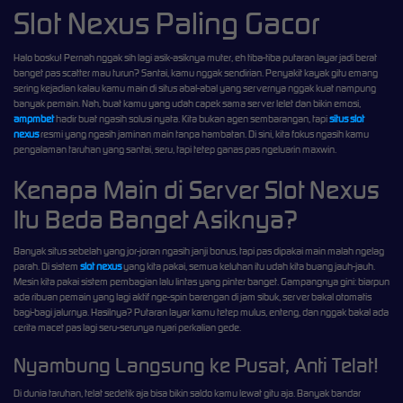
Slot Nexus Paling Gacor
Halo bosku! Pernah nggak sih lagi asik-asiknya muter, eh tiba-tiba putaran layar jadi berat
banget pas scatter mau turun? Santai, kamu nggak sendirian. Penyakit kayak gitu emang
sering kejadian kalau kamu main di situs abal-abal yang servernya nggak kuat nampung
banyak pemain. Nah, buat kamu yang udah capek sama server lelet dan bikin emosi,
ampmbet
hadir buat ngasih solusi nyata. Kita bukan agen sembarangan, tapi
situs slot
nexus
resmi yang ngasih jaminan main tanpa hambatan. Di sini, kita fokus ngasih kamu
pengalaman taruhan yang santai, seru, tapi tetep ganas pas ngeluarin maxwin.
Kenapa Main di Server Slot Nexus
Itu Beda Banget Asiknya?
Banyak situs sebelah yang jor-joran ngasih janji bonus, tapi pas dipakai main malah ngelag
parah. Di sistem
slot nexus
yang kita pakai, semua keluhan itu udah kita buang jauh-jauh.
Mesin kita pakai sistem pembagian lalu lintas yang pinter banget. Gampangnya gini: biarpun
ada ribuan pemain yang lagi aktif nge-spin barengan di jam sibuk, server bakal otomatis
bagi-bagi jalurnya. Hasilnya? Putaran layar kamu tetep mulus, enteng, dan nggak bakal ada
cerita macet pas lagi seru-serunya nyari perkalian gede.
Nyambung Langsung ke Pusat, Anti Telat!
Di dunia taruhan, telat sedetik aja bisa bikin saldo kamu lewat gitu aja. Banyak bandar