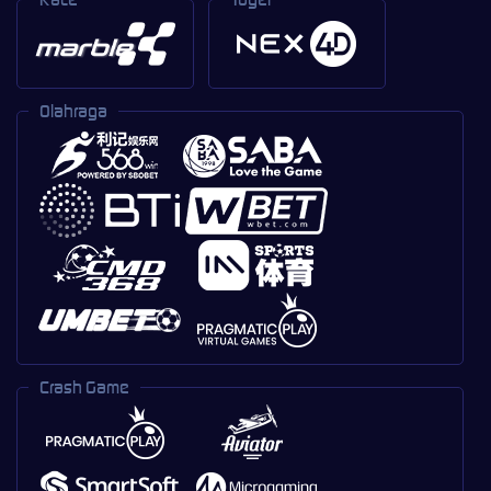
Olahraga
Crash Game