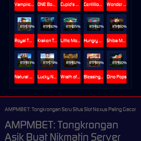
Vampire Hunter
ONE Boxing
Cupid's Garden
Centillion Gods
Wonder Cuisine
RTP
79%
RTP
90%
RTP
85%
RTP
92%
RTP
80%
Royal Thai Dessert
Kraken Treasure
Little Monster
Hungry Krahung
Shiba Mogul
RTP
93%
RTP
79%
RTP
92%
RTP
89%
RTP
90%
Natural Ace
Lucky NangKwak
Wrath of Egypt
Blessing of the Ox
Dino Pops
AMPMBET: Tongkrongan Seru Situs Slot Nexus Paling Gacor
AMPMBET: Tongkrongan
Asik Buat Nikmatin Server