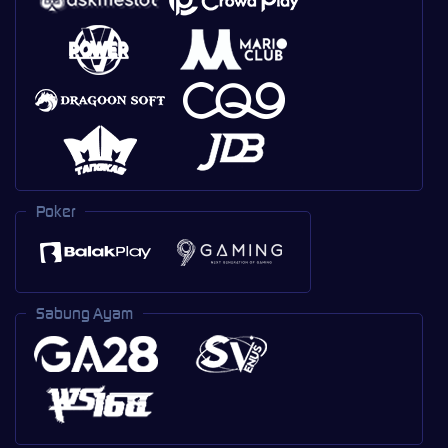
Poker
Sabung Ayam