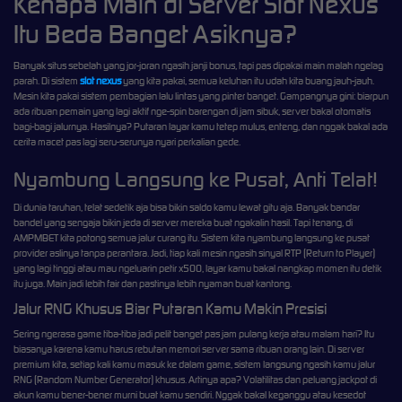
Kenapa Main di Server Slot Nexus
Itu Beda Banget Asiknya?
Banyak situs sebelah yang jor-joran ngasih janji bonus, tapi pas dipakai main malah ngelag
parah. Di sistem
slot nexus
yang kita pakai, semua keluhan itu udah kita buang jauh-jauh.
Mesin kita pakai sistem pembagian lalu lintas yang pinter banget. Gampangnya gini: biarpun
ada ribuan pemain yang lagi aktif nge-spin barengan di jam sibuk, server bakal otomatis
bagi-bagi jalurnya. Hasilnya? Putaran layar kamu tetep mulus, enteng, dan nggak bakal ada
cerita macet pas lagi seru-serunya nyari perkalian gede.
Nyambung Langsung ke Pusat, Anti Telat!
Di dunia taruhan, telat sedetik aja bisa bikin saldo kamu lewat gitu aja. Banyak bandar
bandel yang sengaja bikin jeda di server mereka buat ngakalin hasil. Tapi tenang, di
AMPMBET kita potong semua jalur curang itu. Sistem kita nyambung langsung ke pusat
provider aslinya tanpa perantara. Jadi, tiap kali mesin ngasih sinyal RTP (Return to Player)
yang lagi tinggi atau mau ngeluarin petir x500, layar kamu bakal nangkap momen itu detik
itu juga. Main jadi lebih fair dan pastinya lebih nyaman buat kantong.
Jalur RNG Khusus Biar Putaran Kamu Makin Presisi
Sering ngerasa game tiba-tiba jadi pelit banget pas jam pulang kerja atau malam hari? Itu
biasanya karena kamu harus rebutan memori server sama ribuan orang lain. Di server
premium kita, setiap kali kamu masuk ke dalam game, sistem langsung ngasih kamu jalur
RNG (Random Number Generator) khusus. Artinya apa? Volatilitas dan peluang jackpot di
akun kamu bener-bener murni buat kamu sendiri. Nggak bakal keganggu atau kesedot