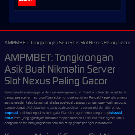
AMPMBET: Tongkrongan Seru Situs Slot Nexus Paling Gacor
AMPMBET: Tongkrongan
Asik Buat Nikmatin Server
Slot Nexus Paling Gacor
Halo bosku! Pernah nggak sih lagi asik-asiknya muter, eh tiba-tiba putaran layar jadi berat
banget pas scatter mau turun? Santai, kamu nggak sendirian. Penyakit kayak gitu emang
sering kejadian kalau kamu main di situs abal-abal yang servernya nggak kuat nampung
banyak pemain. Nah, buat kamu yang udah capek sama server lelet dan bikin emosi,
ampmbet
hadir buat ngasih solusi nyata. Kita bukan agen sembarangan, tapi
situs slot
nexus
resmi yang ngasih jaminan main tanpa hambatan. Di sini, kita fokus ngasih kamu
pengalaman taruhan yang santai, seru, tapi tetep ganas pas ngeluarin maxwin.