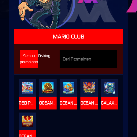
MARIO CLUB
Semua
Fishing
permainan
RED PACKET FISHING
OCEAN KING 2
OCEAN PROJECT
OCEAN KING 3
GALAXY WAR
OCEAN KING 4