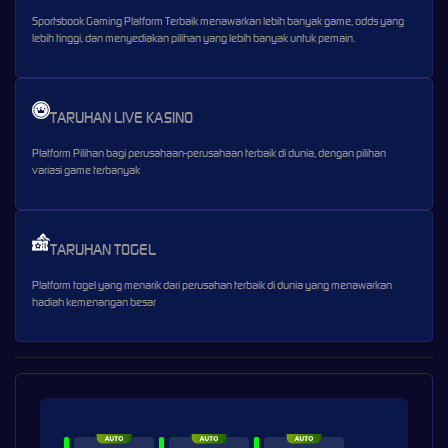
Sportsbook Gaming Platform Terbaik menawarkan lebih banyak game, odds yang
lebih tinggi, dan menyediakan pilihan yang lebih banyak untuk pemain.
TARUHAN LIVE KASINO
Platform Pilihan bagi perusahaan-perusahaan terbaik di dunia, dengan pilihan
variasi game terbanyak
TARUHAN TOGEL
Platform togel yang menarik dari perusahan terbaik di dunia yang menawarkan
hadiah kemenangan besar