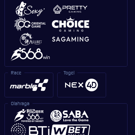
Race
Togel
Olahraga