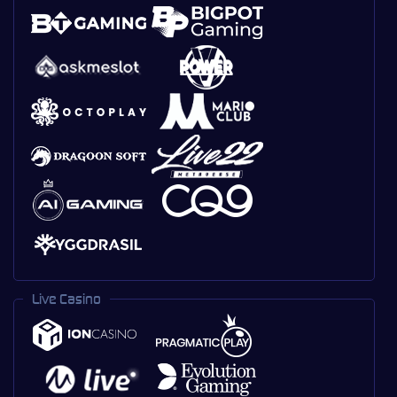
Live Casino