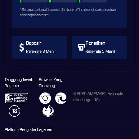
* Selama bank maintenance dan bank offline deposit dan penarikan
tidak dapat diproses
Deposit
Penarikan
Rata-rata 3 Menit
Rata-rata 5 Menit
Tanggung Jawab
Browser Yang
Bermain
Didukung
©2026 AMPMBET. Hak cipta
dilindungi | 18+
Platform Penyedia Layanan