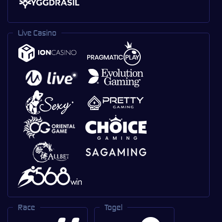
Live Casino
Race
Togel