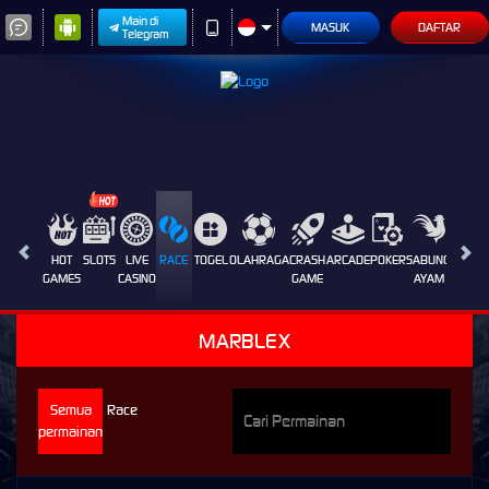
Main di
MASUK
DAFTAR
Telegram
HOT
SLOTS
LIVE
RACE
TOGEL
OLAHRAGA
CRASH
ARCADE
POKER
SABUNG
PROMO
GAMES
CASINO
GAME
AYAM
MARBLEX
Semua
Race
permainan