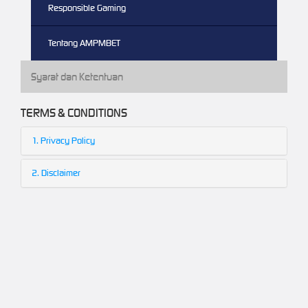
Responsible Gaming
Tentang AMPMBET
Syarat dan Ketentuan
TERMS & CONDITIONS
1. Privacy Policy
2. Disclaimer