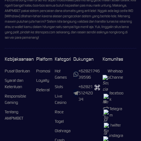
ngerti banget kalau bos-bos semua butuh kepastian pas mau narik untung. Makanya,
AMPMBET pakai sistem pencairan dana otomatis yang anti lelet. Nggak ada lagi cerita WD
(Withdraw) ditahan-tahan karena alasan pengecekan sistem yang bertele-tele. Menang
maxwin puluhan juta hari ini? Sistem kita langsung validasi dan transfer lunas ke rekening
atau e-wallet kamu dalam hitungan satu sampai tiga menit aja. Yuk, tinggalin situs lama
yang pelit, pindah ke stenopes.com sekarang, dan rasain sendiri asiknya nongkrong di
server para pemenang!
Kebijaksanaan
Platform
Kategori
Dukungan
Komunitas
Pusat Bantuan
Promosi
Hot
+62821746
Whatsap
Games
39596
pChanne
Syarat dan
Loyalty
l
Ketentuan
Slots
+62821
Referral
512420
faceboo
Responsible
Live
34
k
Gaming
Casino
Telegra
Tentang
Race
m
AMPMBET
Togel
twitter
Olahraga
instagra
Crash