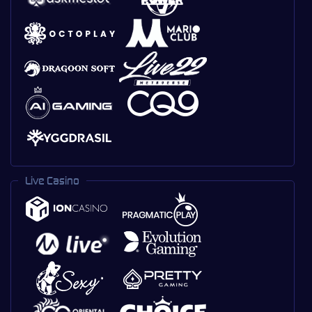
Live Casino