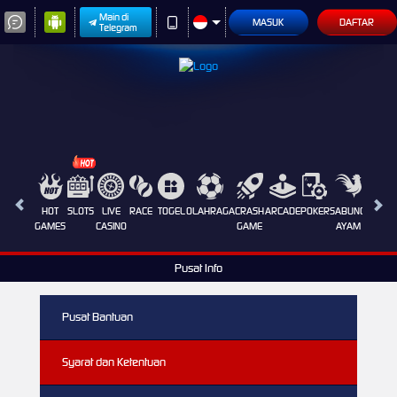
Main di
MASUK
DAFTAR
Telegram
HOT
SLOTS
LIVE
RACE
TOGEL
OLAHRAGA
CRASH
ARCADE
POKER
SABUNG
PROMO
GAMES
CASINO
GAME
AYAM
Pusat Info
Pusat Bantuan
Syarat dan Ketentuan