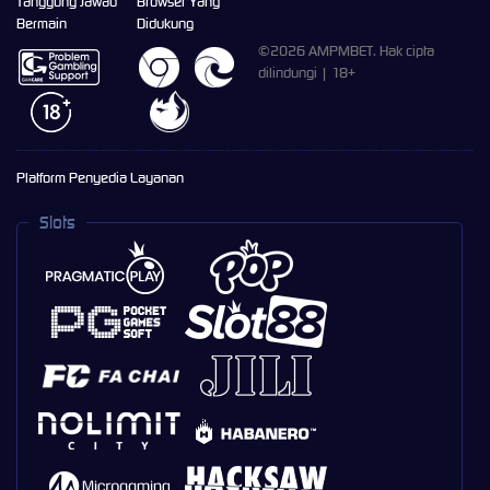
Tanggung Jawab
Browser Yang
Bermain
Didukung
©2026 AMPMBET. Hak cipta
dilindungi | 18+
Platform Penyedia Layanan
Slots