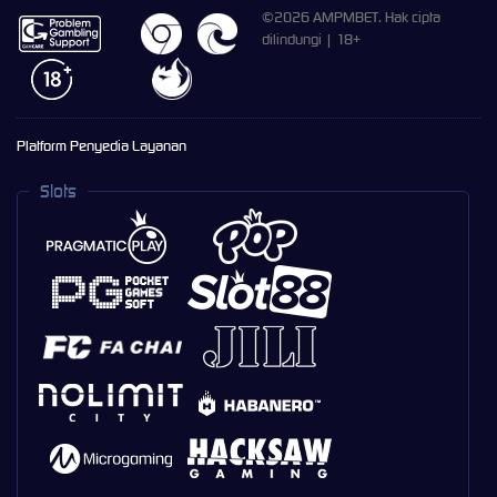
©2026 AMPMBET. Hak cipta
dilindungi | 18+
Platform Penyedia Layanan
Slots