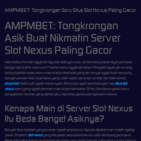
AMPMBET: Tongkrongan Seru Situs Slot Nexus Paling Gacor
AMPMBET: Tongkrongan
Asik Buat Nikmatin Server
Slot Nexus Paling Gacor
Halo bosku! Pernah nggak sih lagi asik-asiknya muter, eh tiba-tiba putaran layar jadi berat
banget pas scatter mau turun? Santai, kamu nggak sendirian. Penyakit kayak gitu emang
sering kejadian kalau kamu main di situs abal-abal yang servernya nggak kuat nampung
banyak pemain. Nah, buat kamu yang udah capek sama server lelet dan bikin emosi,
ampmbet
hadir buat ngasih solusi nyata. Kita bukan agen sembarangan, tapi
situs slot
nexus
resmi yang ngasih jaminan main tanpa hambatan. Di sini, kita fokus ngasih kamu
pengalaman taruhan yang santai, seru, tapi tetep ganas pas ngeluarin maxwin.
Kenapa Main di Server Slot Nexus
Itu Beda Banget Asiknya?
Banyak situs sebelah yang jor-joran ngasih janji bonus, tapi pas dipakai main malah ngelag
parah. Di sistem
slot nexus
yang kita pakai, semua keluhan itu udah kita buang jauh-jauh.
Mesin kita pakai sistem pembagian lalu lintas yang pinter banget. Gampangnya gini: biarpun