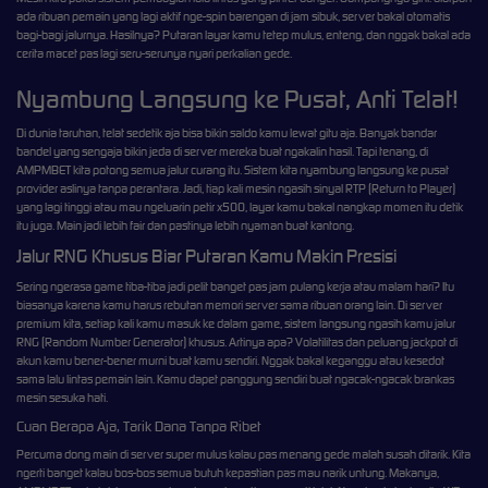
ada ribuan pemain yang lagi aktif nge-spin barengan di jam sibuk, server bakal otomatis
bagi-bagi jalurnya. Hasilnya? Putaran layar kamu tetep mulus, enteng, dan nggak bakal ada
cerita macet pas lagi seru-serunya nyari perkalian gede.
Nyambung Langsung ke Pusat, Anti Telat!
Di dunia taruhan, telat sedetik aja bisa bikin saldo kamu lewat gitu aja. Banyak bandar
bandel yang sengaja bikin jeda di server mereka buat ngakalin hasil. Tapi tenang, di
AMPMBET kita potong semua jalur curang itu. Sistem kita nyambung langsung ke pusat
provider aslinya tanpa perantara. Jadi, tiap kali mesin ngasih sinyal RTP (Return to Player)
yang lagi tinggi atau mau ngeluarin petir x500, layar kamu bakal nangkap momen itu detik
itu juga. Main jadi lebih fair dan pastinya lebih nyaman buat kantong.
Jalur RNG Khusus Biar Putaran Kamu Makin Presisi
Sering ngerasa game tiba-tiba jadi pelit banget pas jam pulang kerja atau malam hari? Itu
biasanya karena kamu harus rebutan memori server sama ribuan orang lain. Di server
premium kita, setiap kali kamu masuk ke dalam game, sistem langsung ngasih kamu jalur
RNG (Random Number Generator) khusus. Artinya apa? Volatilitas dan peluang jackpot di
akun kamu bener-bener murni buat kamu sendiri. Nggak bakal keganggu atau kesedot
sama lalu lintas pemain lain. Kamu dapet panggung sendiri buat ngacak-ngacak brankas
mesin sesuka hati.
Cuan Berapa Aja, Tarik Dana Tanpa Ribet
Percuma dong main di server super mulus kalau pas menang gede malah susah ditarik. Kita
ngerti banget kalau bos-bos semua butuh kepastian pas mau narik untung. Makanya,