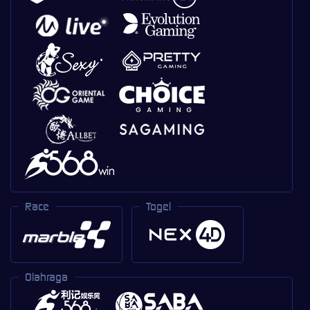
Race
Togel
Olahraga