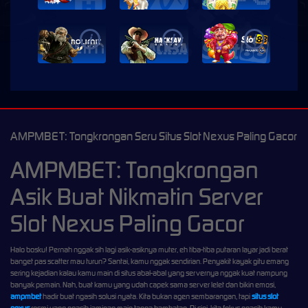
i
i
i
AMPMBET: Tongkrongan Seru Situs Slot Nexus Paling Gacor
AMPMBET: Tongkrongan
Asik Buat Nikmatin Server
Slot Nexus Paling Gacor
Halo bosku! Pernah nggak sih lagi asik-asiknya muter, eh tiba-tiba putaran layar jadi berat
banget pas scatter mau turun? Santai, kamu nggak sendirian. Penyakit kayak gitu emang
sering kejadian kalau kamu main di situs abal-abal yang servernya nggak kuat nampung
banyak pemain. Nah, buat kamu yang udah capek sama server lelet dan bikin emosi,
ampmbet
hadir buat ngasih solusi nyata. Kita bukan agen sembarangan, tapi
situs slot
nexus
resmi yang ngasih jaminan main tanpa hambatan. Di sini, kita fokus ngasih kamu