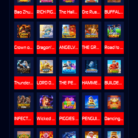
Bao Zhu Fortune
RICH PIGGIES
The Hallowin Bats
Ore Rush: Cart Collector
BUFFALO LEGEND
Crown of Hades
Dragon's Blaze Link
ANGELVSDEVIL SEA DUEL
THE GREAT FIREFIGHTER
Road to Glory
Thunder Lord
LORD OF THE GODS
THE PENGUINS
HAMMER OF THUNDER
BUILDER'S FRENZY
INFECTED ZONE
Wicked Wins: Crystals
PIGGIES WEALTHY ANGELIC
PENGUIN QUEST
Dancing Golden Drums