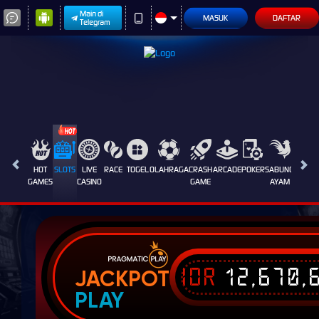
Main di
MASUK
DAFTAR
Telegram
HOT
SLOTS
LIVE
RACE
TOGEL
OLAHRAGA
CRASH
ARCADE
POKER
SABUNG
PROMO
GAMES
CASINO
GAME
AYAM
IDR
12,670,
JACKPOT
PLAY