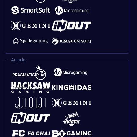
Arcade