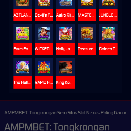
AZTLAN GEMS3
Devil’s Frenzy
Astro Rift Bonanza
MASTER CHEF FRENZY
JUNGLE ROAR
Farm Fortune Wheel
WICKED RICHES
Holly Jackpot
Treasure Train Deluxe
Golden Train Ⅲ: Black Ore
The Halloween Rascal
RAPID FIRE BLAST
King Kong Treasure
AMPMBET: Tongkrongan Seru Situs Slot Nexus Paling Gacor
AMPMBET: Tongkrongan