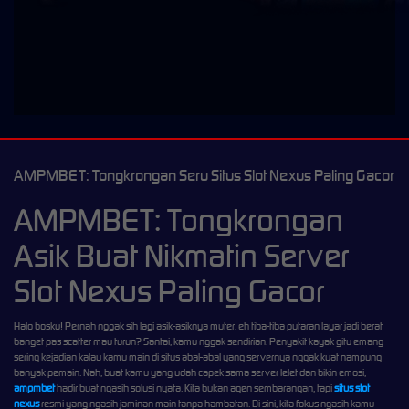
AMPMBET: Tongkrongan Seru Situs Slot Nexus Paling Gacor
AMPMBET: Tongkrongan
Asik Buat Nikmatin Server
Slot Nexus Paling Gacor
Halo bosku! Pernah nggak sih lagi asik-asiknya muter, eh tiba-tiba putaran layar jadi berat
banget pas scatter mau turun? Santai, kamu nggak sendirian. Penyakit kayak gitu emang
sering kejadian kalau kamu main di situs abal-abal yang servernya nggak kuat nampung
banyak pemain. Nah, buat kamu yang udah capek sama server lelet dan bikin emosi,
ampmbet
hadir buat ngasih solusi nyata. Kita bukan agen sembarangan, tapi
situs slot
nexus
resmi yang ngasih jaminan main tanpa hambatan. Di sini, kita fokus ngasih kamu