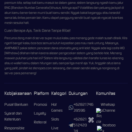
premium kita, setiap kali kamu masuk ke dalam game, sistem langsung ngasih kamu jalur
RNG (Random Number Generator) khusus. Artinya apa? Volatilitas dan peluang jackpot di
akun kamu bener-bener murni buat kamu sendiri. Nggak bakal keganggu atau kesedot
sama lalu lintas pemain lain. Kamu dapet panggung sendiri buat ngacak-ngacak brankas
mesin sesuka hati.
Cuan Berapa Aja, Tarik Dana Tanpa Ribet
Percuma dong main di server super mulus kalau pas menang gede malah susah ditarik. Kita
ngerti banget kalau bos-bos semua butuh kepastian pas mau narik untung. Makanya,
AMPMBET pakai sistem pencairan dana otomatis yang anti lelet. Nggak ada lagi cerita WD
(Withdraw) ditahan-tahan karena alasan pengecekan sistem yang bertele-tele. Menang
maxwin puluhan juta hari ini? Sistem kita langsung validasi dan transfer lunas ke rekening
atau e-wallet kamu dalam hitungan satu sampai tiga menit aja. Yuk, tinggalin situs lama
yang pelit, pindah ke stenopes.com sekarang, dan rasain sendiri asiknya nongkrong di
server para pemenang!
Kebijaksanaan
Platform
Kategori
Dukungan
Komunitas
Pusat Bantuan
Promosi
Hot
+62821746
Whatsap
Games
39596
pChanne
Syarat dan
Loyalty
l
Ketentuan
Slots
+62821
Referral
512420
faceboo
Responsible
Live
34
k