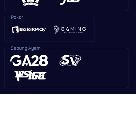
Poker
Sabung Ayam