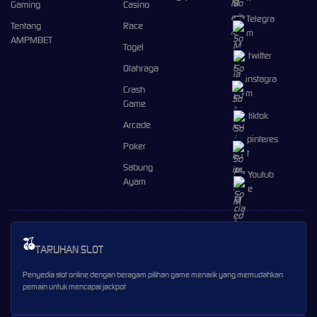
Gaming
Casino
Telegra
Tentang
Race
m
AMPMBET
Togel
twitter
Olahraga
instagra
Crash
m
Game
tiktok
Arcade
pinteres
Poker
t
Sabung
Youtub
Ayam
e
TARUHAN SLOT
Penyedia slot online dengan beragam pilihan game menarik yang memudahkan
pemain untuk mencapai jackpot