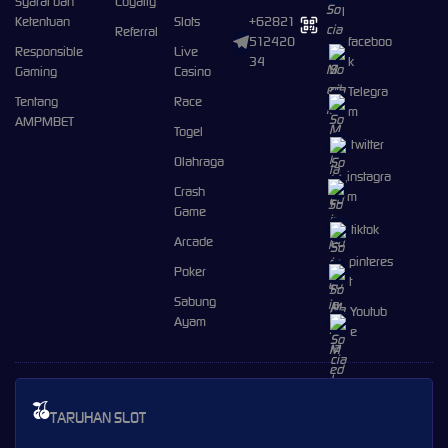
Syarat dan
Loyalty
l
Ketentuan
Slots
+62821
Referral
512420
faceboo
Responsible
Live
34
k
Gaming
Casino
Telegra
Tentang
Race
m
AMPMBET
Togel
twitter
Olahraga
instagra
Crash
m
Game
tiktok
Arcade
pinteres
Poker
t
Sabung
Youtub
Ayam
e
TARUHAN SLOT