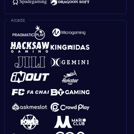
Arcade