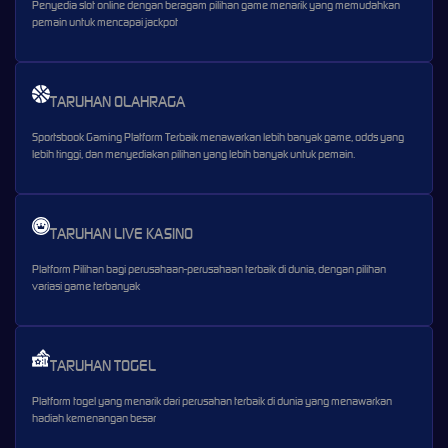
Penyedia slot online dengan beragam pilihan game menarik yang memudahkan
pemain untuk mencapai jackpot
TARUHAN OLAHRAGA
Sportsbook Gaming Platform Terbaik menawarkan lebih banyak game, odds yang
lebih tinggi, dan menyediakan pilihan yang lebih banyak untuk pemain.
TARUHAN LIVE KASINO
Platform Pilihan bagi perusahaan-perusahaan terbaik di dunia, dengan pilihan
variasi game terbanyak
TARUHAN TOGEL
Platform togel yang menarik dari perusahan terbaik di dunia yang menawarkan
hadiah kemenangan besar