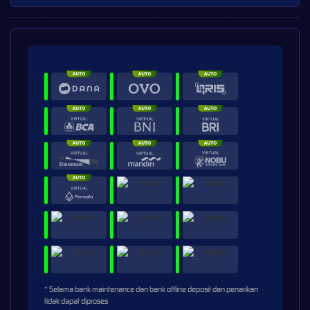
* Selama bank maintenance dan bank offline deposit dan penarikan
tidak dapat diproses