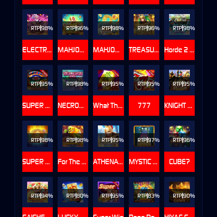
RTP
98%
RTP
96%
RTP
98%
RTP
96%
RTP
98%
ELECTRIC ZEUS
MAHJONG: ORIGIN 2
MAHJONG WAYS 3
TREASURES OF AZTEC Z
Horde 2 Winter
RTP
95%
RTP
98%
RTP
95%
RTP
95%
RTP
95%
SUPER AWESOME
NECROMANCER SHA
What The FA
777
KNIGHT ARTHUR
RTP
98%
RTP
98%
RTP
95%
RTP
97%
RTP
96%
SUPER GEMS 2
For The Horde
ATHENA LUCKY SPREAD
MYSTIC LEGEND 2
CUBE?
RTP
94%
RTP
80%
RTP
95%
RTP
83%
RTP
90%