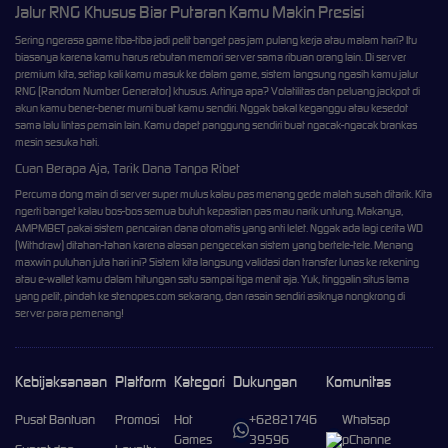
Jalur RNG Khusus Biar Putaran Kamu Makin Presisi
Sering ngerasa game tiba-tiba jadi pelit banget pas jam pulang kerja atau malam hari? Itu
biasanya karena kamu harus rebutan memori server sama ribuan orang lain. Di server
premium kita, setiap kali kamu masuk ke dalam game, sistem langsung ngasih kamu jalur
RNG (Random Number Generator) khusus. Artinya apa? Volatilitas dan peluang jackpot di
akun kamu bener-bener murni buat kamu sendiri. Nggak bakal keganggu atau kesedot
sama lalu lintas pemain lain. Kamu dapet panggung sendiri buat ngacak-ngacak brankas
mesin sesuka hati.
Cuan Berapa Aja, Tarik Dana Tanpa Ribet
Percuma dong main di server super mulus kalau pas menang gede malah susah ditarik. Kita
ngerti banget kalau bos-bos semua butuh kepastian pas mau narik untung. Makanya,
AMPMBET pakai sistem pencairan dana otomatis yang anti lelet. Nggak ada lagi cerita WD
(Withdraw) ditahan-tahan karena alasan pengecekan sistem yang bertele-tele. Menang
maxwin puluhan juta hari ini? Sistem kita langsung validasi dan transfer lunas ke rekening
atau e-wallet kamu dalam hitungan satu sampai tiga menit aja. Yuk, tinggalin situs lama
yang pelit, pindah ke stenopes.com sekarang, dan rasain sendiri asiknya nongkrong di
server para pemenang!
Kebijaksanaan
Platform
Kategori
Dukungan
Komunitas
Pusat Bantuan
Promosi
Hot
+62821746
Whatsap
Games
39596
pChanne