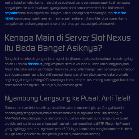
sering kejadian kalau kamu main di situs abal-abal yang servernya nggak kuat nampung
banyak pemain. Nah, buat kamu yang udah capek sama server lelet dan bikin emosi,
ampmbet
hadir buat ngasih solusi nyata. Kita bukan agen sembarangan, tapi
situs slot
nexus
resmi yang ngasih jaminan main tanpa hambatan. Di sini, kita fokus ngasih kamu
pengalaman taruhan yang santai, seru, tapi tetep ganas pas ngeluarin maxwin.
Kenapa Main di Server Slot Nexus
Itu Beda Banget Asiknya?
Banyak situs sebelah yang jor-joran ngasih janji bonus, tapi pas dipakai main malah ngelag
parah. Di sistem
slot nexus
yang kita pakai, semua keluhan itu udah kita buang jauh-jauh.
Mesin kita pakai sistem pembagian lalu lintas yang pinter banget. Gampangnya gini: biarpun
ada ribuan pemain yang lagi aktif nge-spin barengan di jam sibuk, server bakal otomatis
bagi-bagi jalurnya. Hasilnya? Putaran layar kamu tetep mulus, enteng, dan nggak bakal ada
cerita macet pas lagi seru-serunya nyari perkalian gede.
Nyambung Langsung ke Pusat, Anti Telat!
Di dunia taruhan, telat sedetik aja bisa bikin saldo kamu lewat gitu aja. Banyak bandar
bandel yang sengaja bikin jeda di server mereka buat ngakalin hasil. Tapi tenang, di
AMPMBET kita potong semua jalur curang itu. Sistem kita nyambung langsung ke pusat
provider aslinya tanpa perantara. Jadi, tiap kali mesin ngasih sinyal RTP (Return to Player)
yang lagi tinggi atau mau ngeluarin petir x500, layar kamu bakal nangkap momen itu detik
itu juga. Main jadi lebih fair dan pastinya lebih nyaman buat kantong.