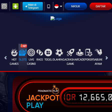
Main di
MASUK
DAFTAR
Telegram
HOT
SLOTS
LIVE
RACE
TOGEL
OLAHRAGA
CRASH
ARCADE
POKER
SABUNG
PROMO
GAMES
CASINO
GAME
AYAM
IDR
12,665,
JACKPOT
PLAY