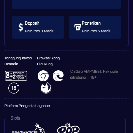
Deposit
Penarikan
Rata-rata 3 Menit
Rata-rata 5 Menit
Tanggung Jawab
Browser Yang
Bermain
Didukung
©2026 AMPMBET. Hak cipta
dilindungi | 18+
Platform Penyedia Layanan
Slots