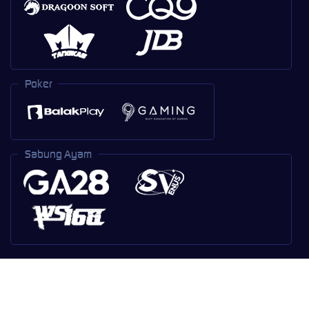
Poker
Sabung Ayam