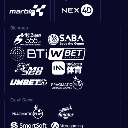
Olahraga
Crash Game