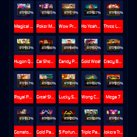
RTP
82%
RTP
85%
RTP
79%
RTP
87%
RTP
86%
Magical Lamp
Poker Maxways
Wow Prosperity
Ho Yeah Monkey
Three Lucky Stars
RTP
93%
RTP
86%
RTP
94%
RTP
90%
RTP
88%
Hugon Quest
Cai Shen 888
Candy Pop
Gold West
Crazy Bomber
RTP
87%
RTP
80%
RTP
84%
RTP
92%
RTP
85%
Royal Paws Maxways
Great Stars
Lucky Snake Wheel
Wong Choy
Mega 7
RTP
93%
RTP
94%
RTP
80%
RTP
84%
RTP
91%
Gemstone Rush
Gold Panther
5 Fortune SA
Triple Panda
Jokers Treasure Exclusive