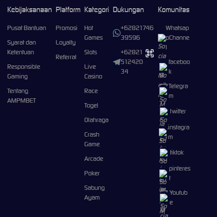
Kebijaksanaan
Platform
Kategori
Dukungan
Komunitas
Pusat Bantuan
Promosi
Hot
+62821746
Whatsap
Games
39596
pChanne
Syarat dan
Loyalty
l
Ketentuan
Slots
+62821
Referral
512420
faceboo
Responsible
Live
34
k
Gaming
Casino
Telegra
Tentang
Race
m
AMPMBET
Togel
twitter
Olahraga
instagra
Crash
m
Game
tiktok
Arcade
pinteres
Poker
t
Sabung
Youtub
Ayam
e