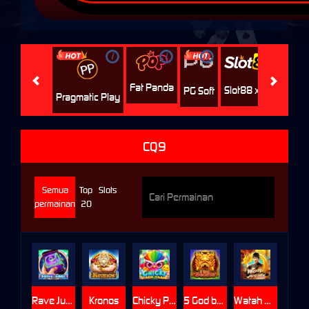
i
i
i
i
i
Facha
Fat Panda
Slot88 x PP
PG Soft
Pragmatic Play
CQ9
Semua
Top
Slots
permainan
20
Rave Jump Mobile
Kronos
Chicky Parm Parm
5 God beasts
Watah Master Turbo