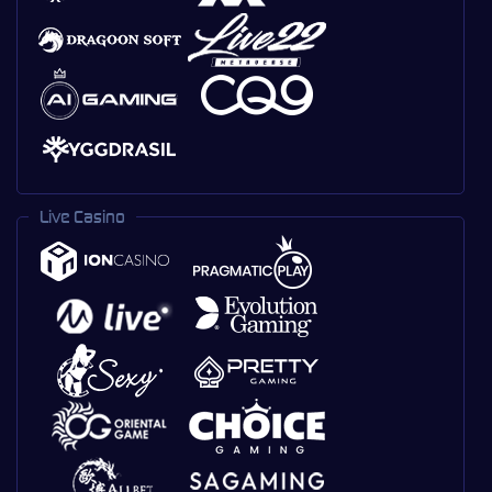
Live Casino