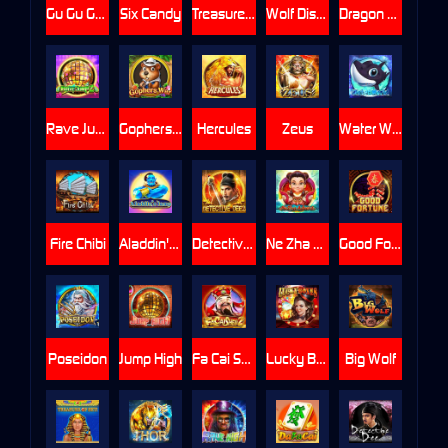
Gu Gu Gu 3
Six Candy
Treasure Bowl
Wolf Disco
Dragon Heart
Rave Jump 2
Gophers War
Hercules
Zeus
Water World
Fire Chibi
Aladdin's lamp
Detective Dee 2
Ne Zha Advent
Good Fortune
Poseidon
Jump High
Fa Cai Shen2
Lucky Boxes
Big Wolf