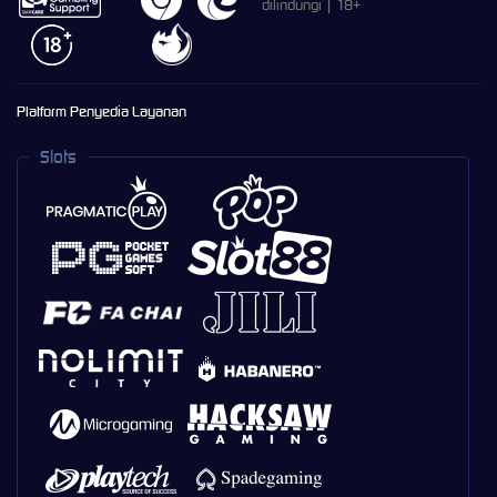
dilindungi | 18+
Platform Penyedia Layanan
Slots