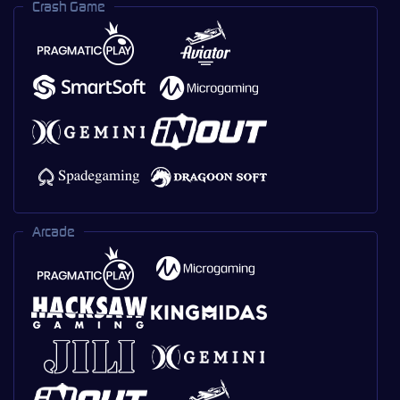
Crash Game
Arcade