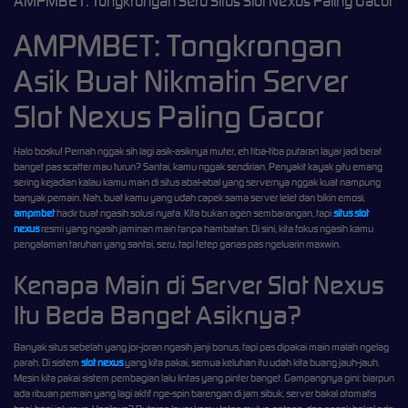
AMPMBET: Tongkrongan Seru Situs Slot Nexus Paling Gacor
AMPMBET: Tongkrongan
Asik Buat Nikmatin Server
Slot Nexus Paling Gacor
Halo bosku! Pernah nggak sih lagi asik-asiknya muter, eh tiba-tiba putaran layar jadi berat
banget pas scatter mau turun? Santai, kamu nggak sendirian. Penyakit kayak gitu emang
sering kejadian kalau kamu main di situs abal-abal yang servernya nggak kuat nampung
banyak pemain. Nah, buat kamu yang udah capek sama server lelet dan bikin emosi,
ampmbet
hadir buat ngasih solusi nyata. Kita bukan agen sembarangan, tapi
situs slot
nexus
resmi yang ngasih jaminan main tanpa hambatan. Di sini, kita fokus ngasih kamu
pengalaman taruhan yang santai, seru, tapi tetep ganas pas ngeluarin maxwin.
Kenapa Main di Server Slot Nexus
Itu Beda Banget Asiknya?
Banyak situs sebelah yang jor-joran ngasih janji bonus, tapi pas dipakai main malah ngelag
parah. Di sistem
slot nexus
yang kita pakai, semua keluhan itu udah kita buang jauh-jauh.
Mesin kita pakai sistem pembagian lalu lintas yang pinter banget. Gampangnya gini: biarpun
ada ribuan pemain yang lagi aktif nge-spin barengan di jam sibuk, server bakal otomatis