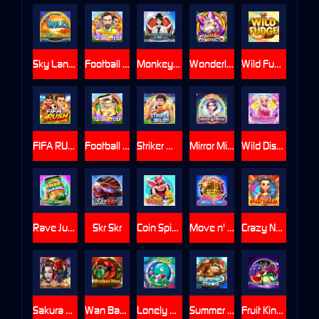
Sky Lantern
Football Fever M
Monkey Office Legend
Wonderland
Wild Fudge
FIFA RUSH
Football Fever
Striker WILD
Mirror Mirror
Wild Disco Night
Rave Jump 2 M
Skr Skr
Coin Spinner
Move n' Jump
Crazy Nuozha
Sakura Legend
Wan Bao Dino
Lonely Planet
Summer Mood
Fruit King II