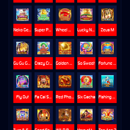
Neko Gems
Super Power Bank
Wheel Money
Lucky Neko New Year
Zeus M
Gu Gu Gu M
Crazy Crazy
Golden Eggs
So Sweet
Fortune Totem
Fly Out
Fa Cai Shen M
Red Phoenix
Six Gacha
Fishing King