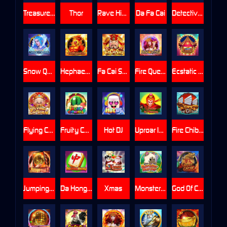
Treasure of Seti
Thor
Rave High
Da Fa Cai
Detective Dee
Snow Queen
Hephaestus
Fa Cai Shen
Fire Queen2
Ecstatic Circus
Flying Cai Shen
Fruity Carnival
Hot DJ
Uproar In Heaven
Fire Chibi 2
Jumping Mobile
Da Hong Zhong
Xmas
Monster Hunter
God Of Chess