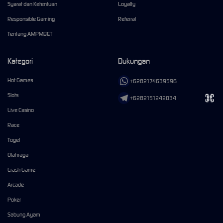
Syarat dan Ketentuan
Loyalty
Responsible Gaming
Referral
Tentang AMPMBET
Kategori
Dukungan
Hot Games
+6282174639596
Slots
+6282151242034
Live Casino
Race
Togel
Olahraga
Crash Game
Arcade
Poker
Sabung Ayam