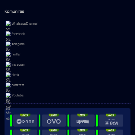
Komunitas
WhatsappChannel
facebook
Telegram
twitter
instagram
tiktok
pinterest
Youtube