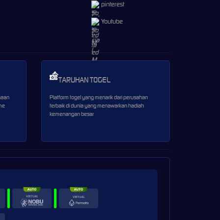
pinterest
Youtube
TARUHAN TOGEL
haan
Platform togel yang menarik dari perusahan
ame
terbaik di dunia yang menawarkan hadiah
kemenangan besar