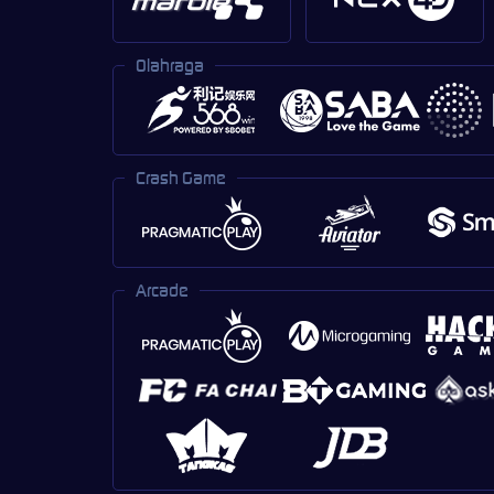
Olahraga
Crash Game
Arcade