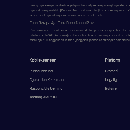
Sering ngerasa game tiba-tiba jadi pelit banget pas jam pulang kerja atau 
ngasih kamu jalur RNG (Random Number Generator) khusus. Artinya apa? Vol
sendiri buat ngacak-ngacak brankas mesin sesuka hati.
Cuan Berapa Aja, Tarik Dana Tanpa Ribet
Percuma dong main di server super mulus kalau pas menang gede malah susa
ada lagi cerita WD (Withdraw) ditahan-tahan karena alasan pengecekan siste
menit aja. Yuk, tinggalin situs lama yang pelit, pindah ke stenopes.com sek
Kebijaksanaan
Platform
Pusat Bantuan
Promosi
Syarat dan Ketentuan
Loyalty
Responsible Gaming
Referral
Tentang AMPMBET