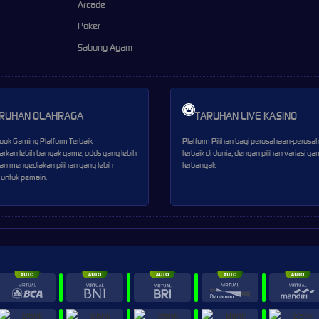
Arcade
Poker
Sabung Ayam
RUHAN OLAHRAGA
TARUHAN LIVE KASINO
ook Gaming Platform Terbaik
Platform Pilihan bagi perusahaan-perusa
kan lebih banyak game, odds yang lebih
terbaik di dunia, dengan pilihan variasi g
 dan menyediakan pilihan yang lebih
terbanyak
untuk pemain.