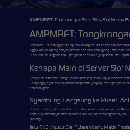
AMPMBET: Tongkrongan Seru Situs Slot Nexus Pa
AMPMBET: Tongkrongan A
Halo bosku! Pernah nggak sih lagi asik-asiknya muter, eh tiba-tiba putaran 
nggak kuat nampung banyak pemain. Nah, buat kamu yang udah capek sama 
Di sini, kita fokus ngasih kamu pengalaman taruhan yang santai, seru, tapi 
Kenapa Main di Server Slot 
Banyak situs sebelah yang jor-joran ngasih janji bonus, tapi pas dipakai ma
Gampangnya gini: biarpun ada ribuan pemain yang lagi aktif nge-spin bareng
perkalian gede.
Nyambung Langsung ke Pusat, Anti 
Di dunia taruhan, telat sedetik aja bisa bikin saldo kamu lewat gitu aja. B
pusat provider aslinya tanpa perantara. Jadi, tiap kali mesin ngasih sinyal R
kantong.
Jalur RNG Khusus Biar Putaran Kamu Makin Presis