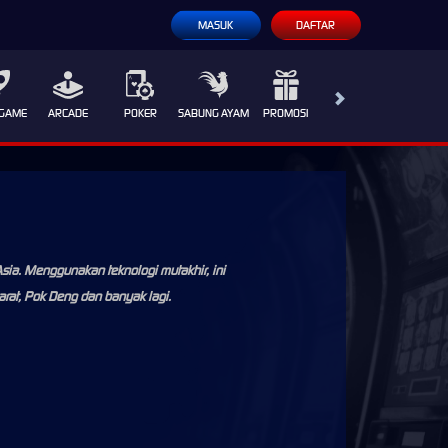
MASUK
DAFTAR
 GAME
ARCADE
POKER
SABUNG AYAM
PROMOSI
sia. Menggunakan teknologi mutakhir, ini
at, Pok Deng dan banyak lagi.