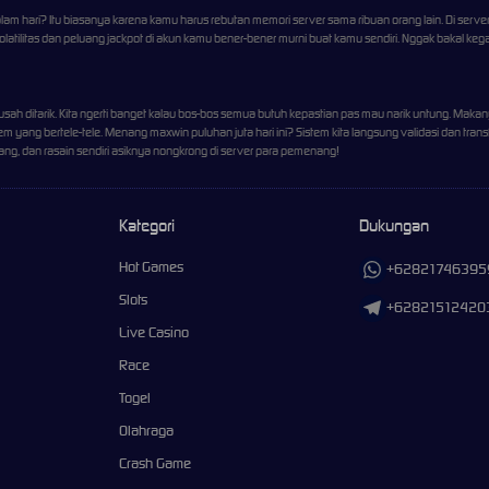
malam hari? Itu biasanya karena kamu harus rebutan memori server sama ribuan orang lain. Di serv
atilitas dan peluang jackpot di akun kamu bener-bener murni buat kamu sendiri. Nggak bakal keg
h ditarik. Kita ngerti banget kalau bos-bos semua butuh kepastian pas mau narik untung. Makan
m yang bertele-tele. Menang maxwin puluhan juta hari ini? Sistem kita langsung validasi dan trans
arang, dan rasain sendiri asiknya nongkrong di server para pemenang!
Kategori
Dukungan
Hot Games
+62821746395
Slots
+62821512420
Live Casino
Race
Togel
Olahraga
Crash Game