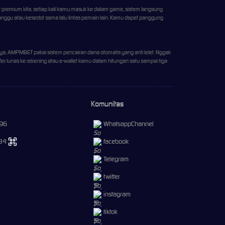
er premium kita, setiap kali kamu masuk ke dalam game, sistem langsung
anggu atau kesedot sama lalu lintas pemain lain. Kamu dapet panggung
ya, AMPMBET pakai sistem pencairan dana otomatis yang anti lelet. Nggak
fer lunas ke rekening atau e-wallet kamu dalam hitungan satu sampai tiga
Komunitas
96
WhatsappChannel
34
facebook
Telegram
twitter
instagram
tiktok