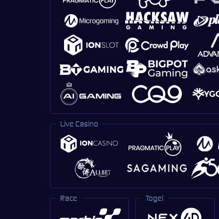
Live Casino
Race
Togel