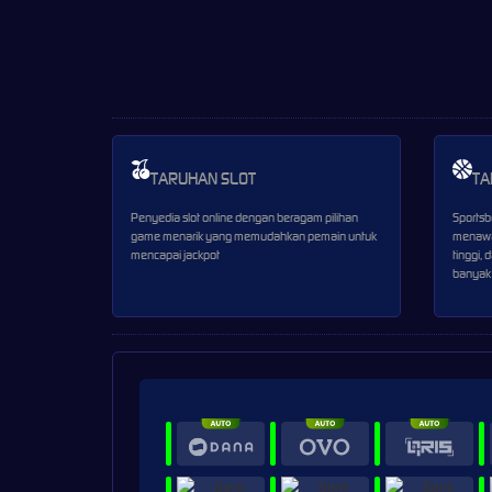
TARUHAN SLOT
TA
Penyedia slot online dengan beragam pilihan
Sportsb
game menarik yang memudahkan pemain untuk
menawar
mencapai jackpot
tinggi,
banyak 