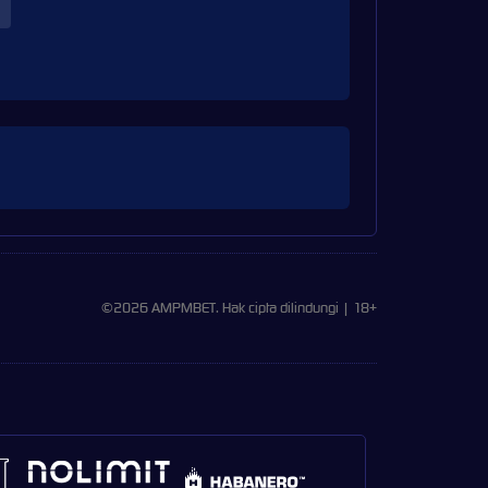
©2026 AMPMBET. Hak cipta dilindungi | 18+