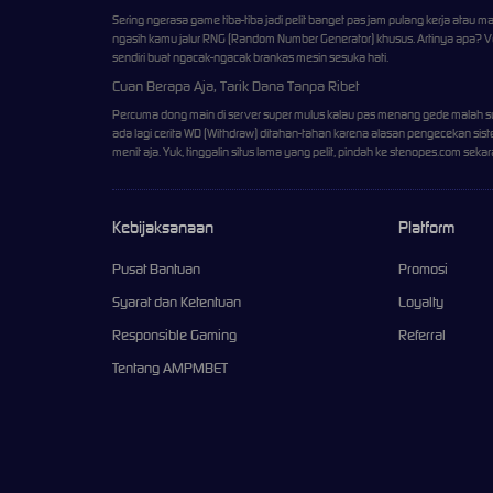
Sering ngerasa game tiba-tiba jadi pelit banget pas jam pulang kerja atau 
ngasih kamu jalur RNG (Random Number Generator) khusus. Artinya apa? Vol
sendiri buat ngacak-ngacak brankas mesin sesuka hati.
Cuan Berapa Aja, Tarik Dana Tanpa Ribet
Percuma dong main di server super mulus kalau pas menang gede malah susa
ada lagi cerita WD (Withdraw) ditahan-tahan karena alasan pengecekan siste
menit aja. Yuk, tinggalin situs lama yang pelit, pindah ke stenopes.com sek
Kebijaksanaan
Platform
Pusat Bantuan
Promosi
Syarat dan Ketentuan
Loyalty
Responsible Gaming
Referral
Tentang AMPMBET