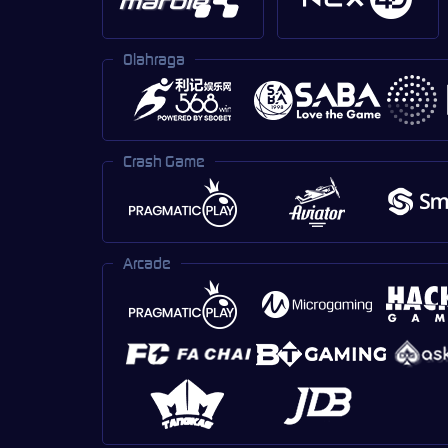
Olahraga
Crash Game
Arcade