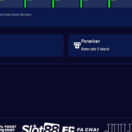
an tidak dapat diproses
Penarikan
Rata-rata 5 Menit