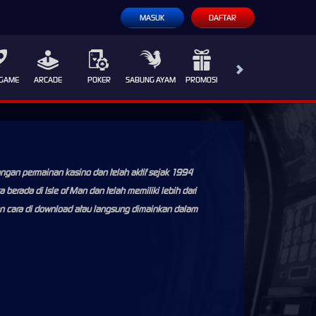
MASUK
DAFTAR
 GAME
ARCADE
POKER
SABUNG AYAM
PROMOSI
an permainan kasino dan telah aktif sejak 1994
erada di Isle of Man dan telah memiliki lebih dari
an cara di download atau langsung dimainkan dalam