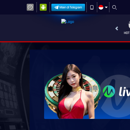
Main di Telegram
HOT