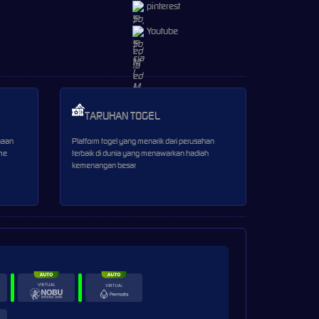
pinterest
Youtube
TARUHAN TOGEL
haan
Platform togel yang menarik dari perusahan
ame
terbaik di dunia yang menawarkan hadiah
kemenangan besar