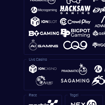
Live Casino
Race
Togel