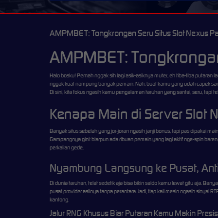
AMPMBET: Tongkrongan Seru Situs Slot Nexus Pa
AMPMBET: Tongkrongan A
Halo bosku! Pernah nggak sih lagi asik-asiknya muter, eh tiba-tiba putaran 
nggak kuat nampung banyak pemain. Nah, buat kamu yang udah capek sama 
Di sini, kita fokus ngasih kamu pengalaman taruhan yang santai, seru, tapi 
Kenapa Main di Server Slot 
Banyak situs sebelah yang jor-joran ngasih janji bonus, tapi pas dipakai ma
Gampangnya gini: biarpun ada ribuan pemain yang lagi aktif nge-spin bareng
perkalian gede.
Nyambung Langsung ke Pusat, Anti 
Di dunia taruhan, telat sedetik aja bisa bikin saldo kamu lewat gitu aja. B
pusat provider aslinya tanpa perantara. Jadi, tiap kali mesin ngasih sinyal R
kantong.
Jalur RNG Khusus Biar Putaran Kamu Makin Presis