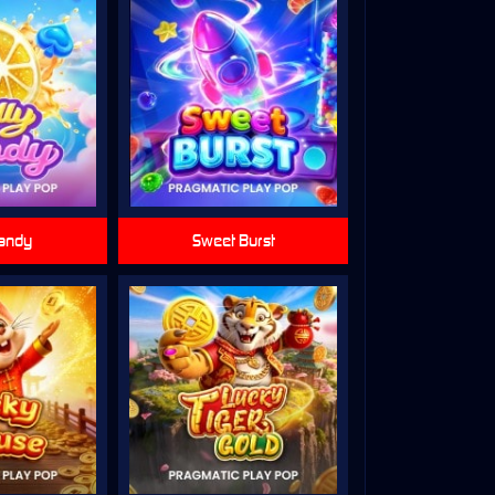
Aztec King Megaways
Candy
Sweet Burst