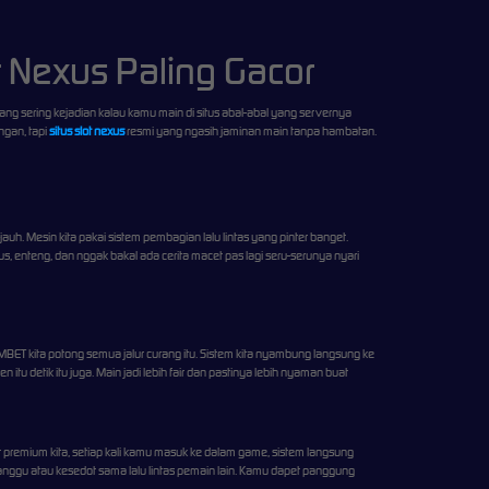
 Nexus Paling Gacor
emang sering kejadian kalau kamu main di situs abal-abal yang servernya
ngan, tapi
situs slot nexus
resmi yang ngasih jaminan main tanpa hambatan.
auh. Mesin kita pakai sistem pembagian lalu lintas yang pinter banget.
us, enteng, dan nggak bakal ada cerita macet pas lagi seru-serunya nyari
AMPMBET kita potong semua jalur curang itu. Sistem kita nyambung langsung ke
 itu detik itu juga. Main jadi lebih fair dan pastinya lebih nyaman buat
er premium kita, setiap kali kamu masuk ke dalam game, sistem langsung
anggu atau kesedot sama lalu lintas pemain lain. Kamu dapet panggung