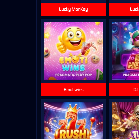
Lucky MonKey
Luck
Emotiwins
DJ