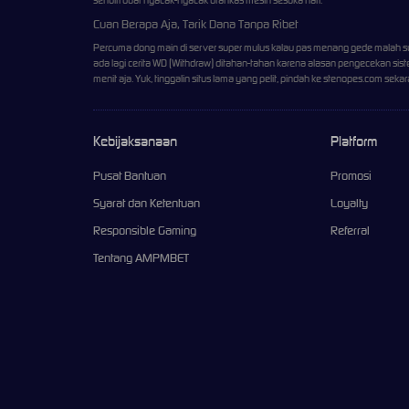
Cuan Berapa Aja, Tarik Dana Tanpa Ribet
Percuma dong main di server super mulus kalau pas menang gede malah susa
ada lagi cerita WD (Withdraw) ditahan-tahan karena alasan pengecekan siste
menit aja. Yuk, tinggalin situs lama yang pelit, pindah ke stenopes.com sek
Kebijaksanaan
Platform
Pusat Bantuan
Promosi
Syarat dan Ketentuan
Loyalty
Responsible Gaming
Referral
Tentang AMPMBET