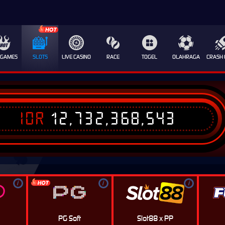
 GAMES
SLOTS
LIVE CASINO
RACE
TOGEL
OLAHRAGA
CRASH
IDR
12,732,368,543
i
i
i
a
PG Soft
Slot88 x PP