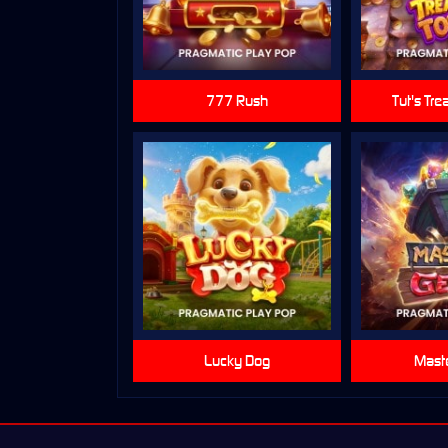
777 Rush
Tut's Tr
Lucky Dog
Mast