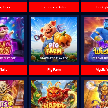
y Tiger
Fortunes of Aztec
Lucky 
 Neko
Pig Farm
Mystic 