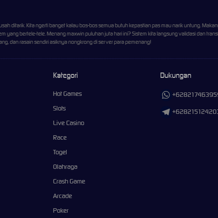
h ditarik. Kita ngerti banget kalau bos-bos semua butuh kepastian pas mau narik untung. Makan
m yang bertele-tele. Menang maxwin puluhan juta hari ini? Sistem kita langsung validasi dan trans
arang, dan rasain sendiri asiknya nongkrong di server para pemenang!
Kategori
Dukungan
Hot Games
+62821746395
Slots
+62821512420
Live Casino
Race
Togel
Olahraga
Crash Game
Arcade
Poker