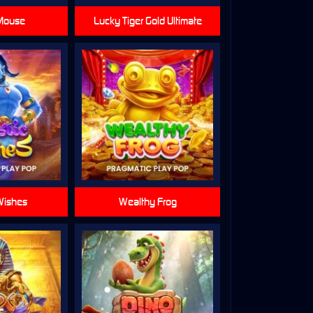
Mouse
Lucky Tiger Gold Ultimate
Wishes
Wealthy Frog