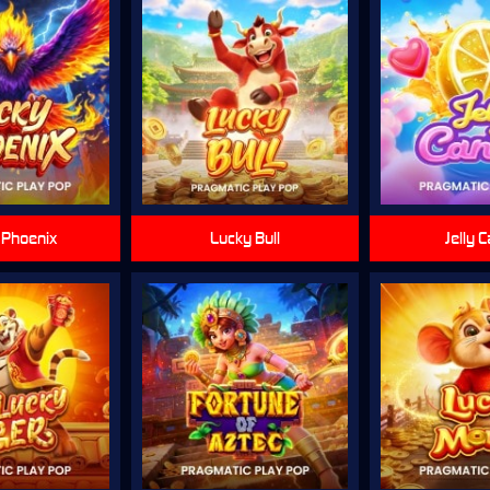
 Phoenix
Lucky Bull
Jelly 