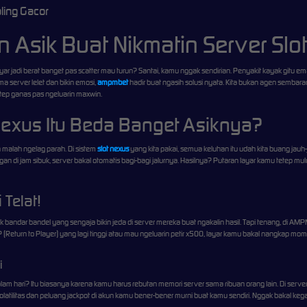
ling Gacor
sik Buat Nikmatin Server Slot
layar jadi berat banget pas scatter mau turun? Santai, kamu nggak sendirian. Penyakit kayak gitu 
server lelet dan bikin emosi,
ampmbet
hadir buat ngasih solusi nyata. Kita bukan agen sembara
tetep ganas pas ngeluarin maxwin.
Nexus Itu Beda Banget Asiknya?
in malah ngelag parah. Di sistem
slot nexus
yang kita pakai, semua keluhan itu udah kita buang jauh-j
an di jam sibuk, server bakal otomatis bagi-bagi jalurnya. Hasilnya? Putaran layar kamu tetep mul
Telat!
anyak bandar bandel yang sengaja bikin jeda di server mereka buat ngakalin hasil. Tapi tenang, di 
TP (Return to Player) yang lagi tinggi atau mau ngeluarin petir x500, layar kamu bakal nangkap momen
i
malam hari? Itu biasanya karena kamu harus rebutan memori server sama ribuan orang lain. Di serv
atilitas dan peluang jackpot di akun kamu bener-bener murni buat kamu sendiri. Nggak bakal keg