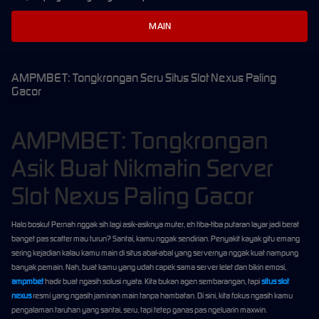
MAIN
AMPMBET: Tongkrongan Seru Situs Slot Nexus Paling
Gacor
AMPMBET: Tongkrongan
Asik Buat Nikmatin Server
Slot Nexus Paling Gacor
Halo bosku! Pernah nggak sih lagi asik-asiknya muter, eh tiba-tiba putaran layar jadi berat
banget pas scatter mau turun? Santai, kamu nggak sendirian. Penyakit kayak gitu emang
sering kejadian kalau kamu main di situs abal-abal yang servernya nggak kuat nampung
banyak pemain. Nah, buat kamu yang udah capek sama server lelet dan bikin emosi,
ampmbet
hadir buat ngasih solusi nyata. Kita bukan agen sembarangan, tapi
situs slot
nexus
resmi yang ngasih jaminan main tanpa hambatan. Di sini, kita fokus ngasih kamu
pengalaman taruhan yang santai, seru, tapi tetep ganas pas ngeluarin maxwin.