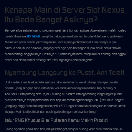
Kenapa Main di Server Slot Nexus
Itu Beda Banget Asiknya?
Banyak situs sebelah yang jor-joran ngasih janji bonus, tapi pas dipakai main malah ngelag
parah. Di sistem
slot nexus
yang kita pakai, semua keluhan itu udah kita buang jauh-jauh.
Mesin kita pakai sistem pembagian lalu lintas yang pinter banget. Gampangnya gini:
biarpun ada ribuan pemain yang lagi aktif nge-spin barengan di jam sibuk, server bakal
otomatis bagi-bagi jalurnya. Hasilnya? Putaran layar kamu tetep mulus, enteng, dan nggak
bakal ada cerita macet pas lagi seru-serunya nyari perkalian gede.
Nyambung Langsung ke Pusat, Anti Telat!
Di dunia taruhan, telat sedetik aja bisa bikin saldo kamu lewat gitu aja. Banyak bandar
bandel yang sengaja bikin jeda di server mereka buat ngakalin hasil. Tapi tenang, di
AMPMBET kita potong semua jalur curang itu. Sistem kita nyambung langsung ke pusat
provider aslinya tanpa perantara. Jadi, tiap kali mesin ngasih sinyal RTP (Return to Player)
yang lagi tinggi atau mau ngeluarin petir x500, layar kamu bakal nangkap momen itu detik
itu juga. Main jadi lebih fair dan pastinya lebih nyaman buat kantong.
Jalur RNG Khusus Biar Putaran Kamu Makin Presisi
Sering ngerasa game tiba-tiba jadi pelit banget pas jam pulang kerja atau malam hari? Itu