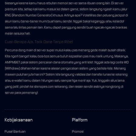
biasanya karena kamu harus rebutan memori server sama ribuan orang lain. Di server
premium kita, setiap kali kamu masuk ke dalam game, sistem langsung ngasih kamu jalur
RNG (Random Number Generator) khusus. Artinya apa? Volatilitas dan peluang jackpot di
akun kamu bener-bener murni buat kamu sendiri. Nggak bakal keganggu atau kesedot
sama lalu lintas pemain lain. Kamu dapet panggung sendiri buat ngacak-ngacak brankas
mesin sesuka hati.
Cuan Berapa Aja, Tarik Dana Tanpa Ribet
Percuma dong main di server super mulus kalau pas menang gede malah susah ditarik.
Kita ngerti banget kalau bos-bos semua butuh kepastian pas mau narik untung. Makanya,
AMPMBET pakai sistem pencairan dana otomatis yang anti lelet. Nggak ada lagi cerita WD
(Withdraw) ditahan-tahan karena alasan pengecekan sistem yang bertele-tele. Menang
maxwin puluhan juta hari ini? Sistem kita langsung validasi dan transfer lunas ke rekening
atau e-wallet kamu dalam hitungan satu sampai tiga menit aja. Yuk, tinggalin situs lama
yang pelit, pindah ke stenopes.com sekarang, dan rasain sendiri asiknya nongkrong di
server para pemenang!
Kebijaksanaan
Platform
Pusat Bantuan
Promosi