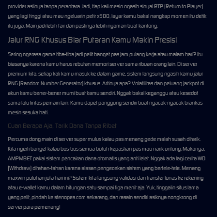
provider aslinya tanpa perantara. Jadi, tiap kali mesin ngasih sinyal RTP (Return to Player)
yang lagi tinggi atau mau ngeluarin petir x500, layar kamu bakal nangkap momen itu detik
itu juga. Main jadi lebih fair dan pastinya lebih nyaman buat kantong.
Jalur RNG Khusus Biar Putaran Kamu Makin Presisi
Sering ngerasa game tiba-tiba jadi pelit banget pas jam pulang kerja atau malam hari? Itu
biasanya karena kamu harus rebutan memori server sama ribuan orang lain. Di server
premium kita, setiap kali kamu masuk ke dalam game, sistem langsung ngasih kamu jalur
RNG (Random Number Generator) khusus. Artinya apa? Volatilitas dan peluang jackpot di
akun kamu bener-bener murni buat kamu sendiri. Nggak bakal keganggu atau kesedot
sama lalu lintas pemain lain. Kamu dapet panggung sendiri buat ngacak-ngacak brankas
mesin sesuka hati.
Cuan Berapa Aja, Tarik Dana Tanpa Ribet
Percuma dong main di server super mulus kalau pas menang gede malah susah ditarik.
Kita ngerti banget kalau bos-bos semua butuh kepastian pas mau narik untung. Makanya,
AMPMBET pakai sistem pencairan dana otomatis yang anti lelet. Nggak ada lagi cerita WD
(Withdraw) ditahan-tahan karena alasan pengecekan sistem yang bertele-tele. Menang
maxwin puluhan juta hari ini? Sistem kita langsung validasi dan transfer lunas ke rekening
atau e-wallet kamu dalam hitungan satu sampai tiga menit aja. Yuk, tinggalin situs lama
yang pelit, pindah ke stenopes.com sekarang, dan rasain sendiri asiknya nongkrong di
server para pemenang!