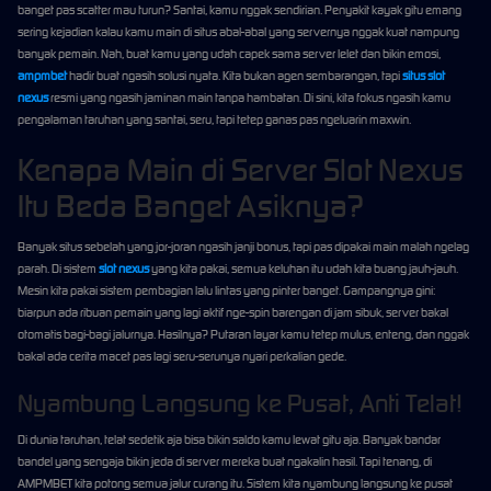
banget pas scatter mau turun? Santai, kamu nggak sendirian. Penyakit kayak gitu emang
sering kejadian kalau kamu main di situs abal-abal yang servernya nggak kuat nampung
banyak pemain. Nah, buat kamu yang udah capek sama server lelet dan bikin emosi,
ampmbet
hadir buat ngasih solusi nyata. Kita bukan agen sembarangan, tapi
situs slot
nexus
resmi yang ngasih jaminan main tanpa hambatan. Di sini, kita fokus ngasih kamu
pengalaman taruhan yang santai, seru, tapi tetep ganas pas ngeluarin maxwin.
Kenapa Main di Server Slot Nexus
Itu Beda Banget Asiknya?
Banyak situs sebelah yang jor-joran ngasih janji bonus, tapi pas dipakai main malah ngelag
parah. Di sistem
slot nexus
yang kita pakai, semua keluhan itu udah kita buang jauh-jauh.
Mesin kita pakai sistem pembagian lalu lintas yang pinter banget. Gampangnya gini:
biarpun ada ribuan pemain yang lagi aktif nge-spin barengan di jam sibuk, server bakal
otomatis bagi-bagi jalurnya. Hasilnya? Putaran layar kamu tetep mulus, enteng, dan nggak
bakal ada cerita macet pas lagi seru-serunya nyari perkalian gede.
Nyambung Langsung ke Pusat, Anti Telat!
Di dunia taruhan, telat sedetik aja bisa bikin saldo kamu lewat gitu aja. Banyak bandar
bandel yang sengaja bikin jeda di server mereka buat ngakalin hasil. Tapi tenang, di
AMPMBET kita potong semua jalur curang itu. Sistem kita nyambung langsung ke pusat