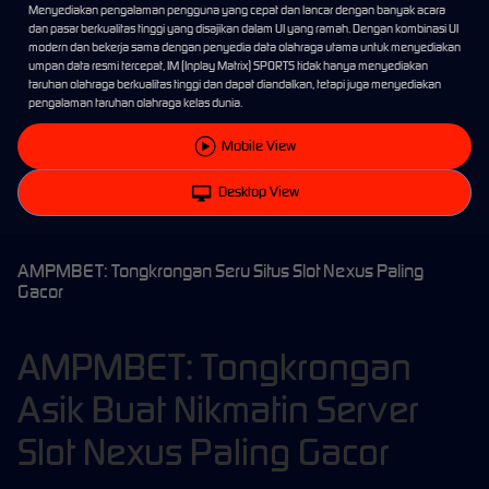
Menyediakan pengalaman pengguna yang cepat dan lancar dengan banyak acara
dan pasar berkualitas tinggi yang disajikan dalam UI yang ramah. Dengan kombinasi UI
modern dan bekerja sama dengan penyedia data olahraga utama untuk menyediakan
umpan data resmi tercepat, IM (Inplay Matrix) SPORTS tidak hanya menyediakan
taruhan olahraga berkualitas tinggi dan dapat diandalkan, tetapi juga menyediakan
pengalaman taruhan olahraga kelas dunia.
Mobile View
Desktop View
AMPMBET: Tongkrongan Seru Situs Slot Nexus Paling
Gacor
AMPMBET: Tongkrongan
Asik Buat Nikmatin Server
Slot Nexus Paling Gacor