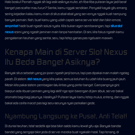
Halo bosku! Pernah nggak sih lagi asik-asiknya muter, eh tiba-tiba putaran layar jadi berat
banget pas scatter mau turun? Santai, kamu nggak sendirian. Penyakit kayak gitu emang
sering kejadian kalau kamu main di situs abal-abal yang servernya nggak kuat nampung
banyak pemain. Nah, buat kamu yang udah capek sama server lelet dan bikin emosi,
ampmbet
hadir buat ngasih solusi nyata. Kita bukan agen sembarangan, tapi
situs slot
nexus
resmi yang ngasih jaminan main tanpa hambatan. Di sini, kita fokus ngasih kamu
pengalaman taruhan yang santai, seru, tapi tetep ganas pas ngeluarin maxwin.
Kenapa Main di Server Slot Nexus
Itu Beda Banget Asiknya?
Banyak situs sebelah yang jor-joran ngasih janji bonus, tapi pas dipakai main malah ngelag
parah. Di sistem
slot nexus
yang kita pakai, semua keluhan itu udah kita buang jauh-jauh.
Mesin kita pakai sistem pembagian lalu lintas yang pinter banget. Gampangnya gini:
biarpun ada ribuan pemain yang lagi aktif nge-spin barengan di jam sibuk, server bakal
otomatis bagi-bagi jalurnya. Hasilnya? Putaran layar kamu tetep mulus, enteng, dan nggak
bakal ada cerita macet pas lagi seru-serunya nyari perkalian gede.
Nyambung Langsung ke Pusat, Anti Telat!
Di dunia taruhan, telat sedetik aja bisa bikin saldo kamu lewat gitu aja. Banyak bandar
bandel yang sengaja bikin jeda di server mereka buat ngakalin hasil. Tapi tenang, di