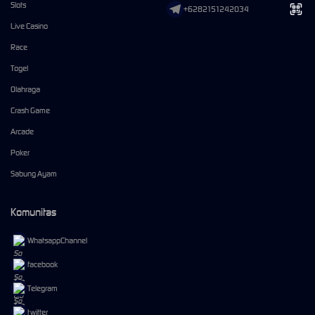
Slots
+6282151242034
Live Casino
Race
Togel
Olahraga
Crash Game
Arcade
Poker
Sabung Ayam
Komunitas
WhatsappChannel
facebook
Telegram
twitter