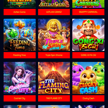
Aztlan Gems
AZTLAN GEMS2
SNAPPY CARNIVAL
Feeding Time
Triple Spin Xtreme
GONG XI FA CAI
Cocktail City
THE FLAME CITY
Clucky Cash