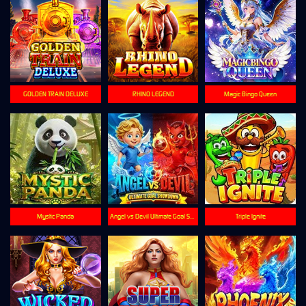
GOLDEN TRAIN DELUXE
RHINO LEGEND
Magic Bingo Queen
Mystic Panda
Angel vs Devil Ultimate Goal Showdown
Triple Ignite