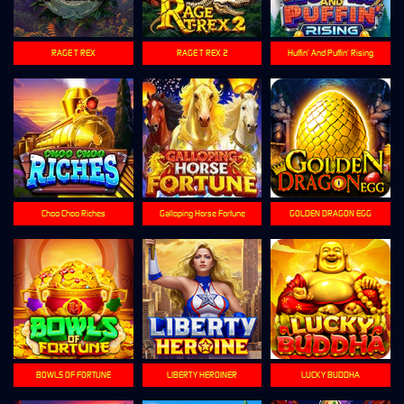
RAGE T-REX
RAGE T-REX 2
Huffin’ And Puffin’ Rising
Choo Choo Riches
Galloping Horse Fortune
GOLDEN DRAGON EGG
BOWLS OF FORTUNE
LIBERTY HEROINER
LUCKY BUDDHA