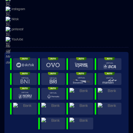
instagram
tiktok
pinterest
Youtube