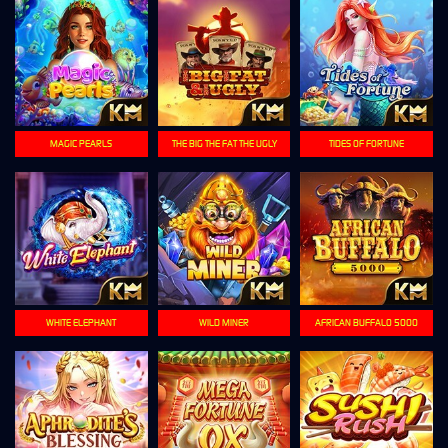
MAGIC PEARLS
THE BIG THE FAT THE UGLY
TIDES OF FORTUNE
WHITE ELEPHANT
WILD MINER
AFRICAN BUFFALO 5000