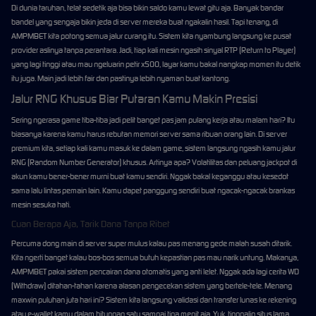
Di dunia taruhan, telat sedetik aja bisa bikin saldo kamu lewat gitu aja. Banyak bandar
bandel yang sengaja bikin jeda di server mereka buat ngakalin hasil. Tapi tenang, di
AMPMBET kita potong semua jalur curang itu. Sistem kita nyambung langsung ke pusat
provider aslinya tanpa perantara. Jadi, tiap kali mesin ngasih sinyal RTP (Return to Player)
yang lagi tinggi atau mau ngeluarin petir x500, layar kamu bakal nangkap momen itu detik
itu juga. Main jadi lebih fair dan pastinya lebih nyaman buat kantong.
Jalur RNG Khusus Biar Putaran Kamu Makin Presisi
Sering ngerasa game tiba-tiba jadi pelit banget pas jam pulang kerja atau malam hari? Itu
biasanya karena kamu harus rebutan memori server sama ribuan orang lain. Di server
premium kita, setiap kali kamu masuk ke dalam game, sistem langsung ngasih kamu jalur
RNG (Random Number Generator) khusus. Artinya apa? Volatilitas dan peluang jackpot di
akun kamu bener-bener murni buat kamu sendiri. Nggak bakal keganggu atau kesedot
sama lalu lintas pemain lain. Kamu dapet panggung sendiri buat ngacak-ngacak brankas
mesin sesuka hati.
Cuan Berapa Aja, Tarik Dana Tanpa Ribet
Percuma dong main di server super mulus kalau pas menang gede malah susah ditarik.
Kita ngerti banget kalau bos-bos semua butuh kepastian pas mau narik untung. Makanya,
AMPMBET pakai sistem pencairan dana otomatis yang anti lelet. Nggak ada lagi cerita WD
(Withdraw) ditahan-tahan karena alasan pengecekan sistem yang bertele-tele. Menang
maxwin puluhan juta hari ini? Sistem kita langsung validasi dan transfer lunas ke rekening
atau e-wallet kamu dalam hitungan satu sampai tiga menit aja. Yuk, tinggalin situs lama