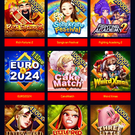
Rich Fortune 2
Songkran Festival
Fighting Academy 2
EURO2024
CakeMatch
Weird Xmas