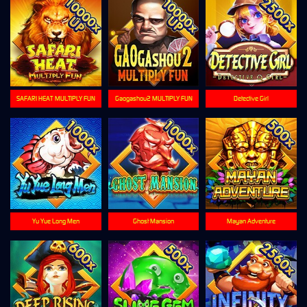
SAFARI HEAT-MULTIPLY FUN
Gaogashou2 MULTIPLY FUN
Detective Girl
Yu Yue Long Men
Ghost Mansion
Mayan Adventure