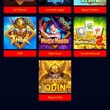
Cat VS Mouse
Lovecraft's Legacy
Happy Fruit Stand
THOR
Magic House
Yuanbao Mahjong2
Ragnarok Odin