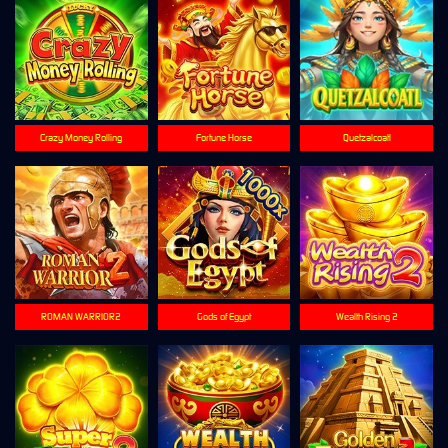
Crazy Money Rolling
Fortune Horse
Quetzalcoatl
ROMAN WARRIOR2
Gods of Egypt
Wealth Rising 2