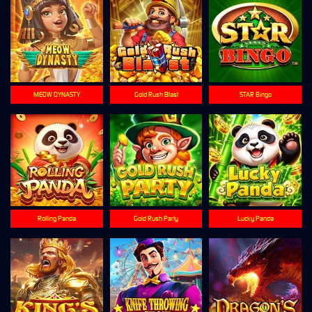
MEOW DYNASTY
Gold Rush Blast
STAR Bingo
Rolling Panda
Gold Rush Party
Lucky Panda