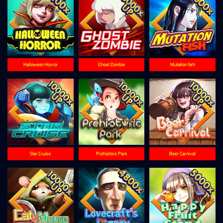
Halloween Horror
Ghost Zombie
Mutation fish
Star Cruise
Prehistoric Park
Beer Carnival