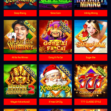
Deep Rising
Slime Gem
Infinity Mining
All for the Winner
Gong Xi Fa Cai
Sugar Bar
Mayan Adventure2
X'mas Gift City
777-CLASSIC STYLE