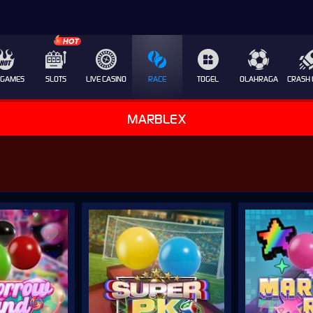
 GAMES
SLOTS
LIVE CASINO
RACE
TOGEL
OLAHRAGA
CRASH
MARBLEX