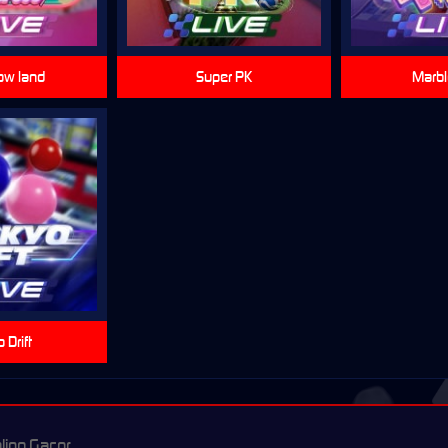
ow land
Super PK
Marbl
 Drift
ling Gacor