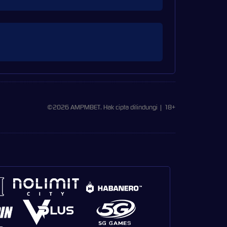
©2026 AMPMBET. Hak cipta dilindungi | 18+