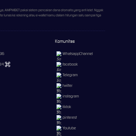
ya, AMPMBET pakai sistem pencairan dana otomatis yang anti lelet. Nggak
fer lunas ke rekening atau e-wallet kamu dalam hitungan satu sampai tiga
Komunitas
96
WhatsappChannel
34
facebook
Telegram
twitter
instagram
tiktok
pinterest
Youtube