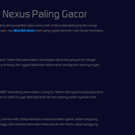
 Nexus Paling Gacor
emang sering kejadian kalau kamu main di situs abal-abal yang servernya
ngan, tapi
situs slot nexus
resmi yang ngasih jaminan main tanpa hambatan.
auh. Mesin kita pakai sistem pembagian lalu lintas yang pinter banget.
us, enteng, dan nggak bakal ada cerita macet pas lagi seru-serunya nyari
AMPMBET kita potong semua jalur curang itu. Sistem kita nyambung langsung ke
 itu detik itu juga. Main jadi lebih fair dan pastinya lebih nyaman buat
er premium kita, setiap kali kamu masuk ke dalam game, sistem langsung
anggu atau kesedot sama lalu lintas pemain lain. Kamu dapet panggung