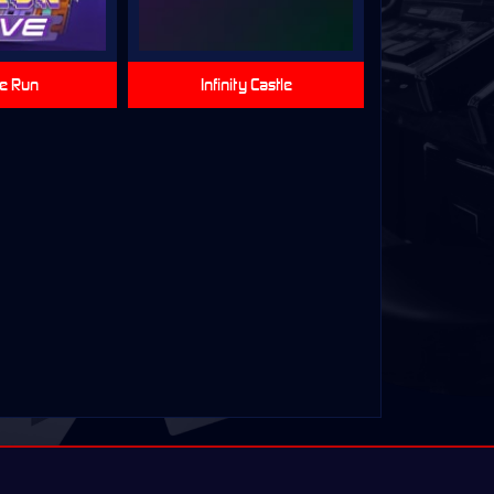
e Run
Infinity Castle