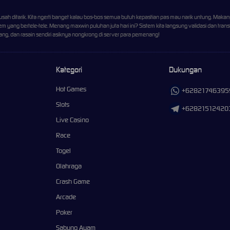
h ditarik. Kita ngerti banget kalau bos-bos semua butuh kepastian pas mau narik untung. Makan
m yang bertele-tele. Menang maxwin puluhan juta hari ini? Sistem kita langsung validasi dan trans
arang, dan rasain sendiri asiknya nongkrong di server para pemenang!
Kategori
Dukungan
Hot Games
+62821746395
Slots
+62821512420
Live Casino
Race
Togel
Olahraga
Crash Game
Arcade
Poker
Sabung Ayam