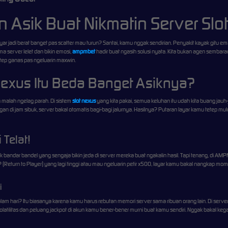
sik Buat Nikmatin Server Slot
layar jadi berat banget pas scatter mau turun? Santai, kamu nggak sendirian. Penyakit kayak gitu 
server lelet dan bikin emosi,
ampmbet
hadir buat ngasih solusi nyata. Kita bukan agen sembara
tetep ganas pas ngeluarin maxwin.
Nexus Itu Beda Banget Asiknya?
in malah ngelag parah. Di sistem
slot nexus
yang kita pakai, semua keluhan itu udah kita buang jauh-j
an di jam sibuk, server bakal otomatis bagi-bagi jalurnya. Hasilnya? Putaran layar kamu tetep mul
Telat!
anyak bandar bandel yang sengaja bikin jeda di server mereka buat ngakalin hasil. Tapi tenang, di 
TP (Return to Player) yang lagi tinggi atau mau ngeluarin petir x500, layar kamu bakal nangkap momen
i
malam hari? Itu biasanya karena kamu harus rebutan memori server sama ribuan orang lain. Di serv
atilitas dan peluang jackpot di akun kamu bener-bener murni buat kamu sendiri. Nggak bakal keg