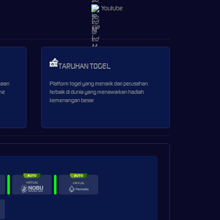
Youtube
TARUHAN TOGEL
haan
Platform togel yang menarik dari perusahan
ame
terbaik di dunia yang menawarkan hadiah
kemenangan besar