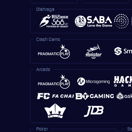
Olahraga
Crash Game
Arcade
Poker
S