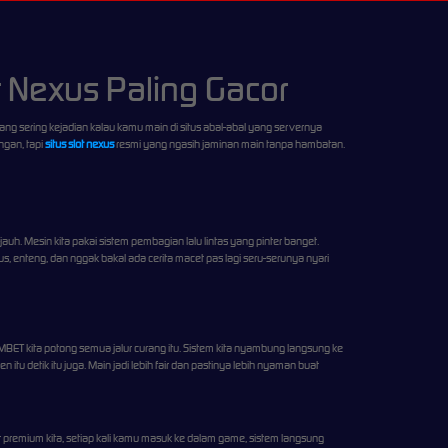
 Nexus Paling Gacor
emang sering kejadian kalau kamu main di situs abal-abal yang servernya
ngan, tapi
situs slot nexus
resmi yang ngasih jaminan main tanpa hambatan.
auh. Mesin kita pakai sistem pembagian lalu lintas yang pinter banget.
us, enteng, dan nggak bakal ada cerita macet pas lagi seru-serunya nyari
AMPMBET kita potong semua jalur curang itu. Sistem kita nyambung langsung ke
 itu detik itu juga. Main jadi lebih fair dan pastinya lebih nyaman buat
er premium kita, setiap kali kamu masuk ke dalam game, sistem langsung