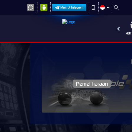
Main di Telegram
HOT