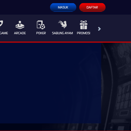
MASUK
DAFTAR
 GAME
ARCADE
POKER
SABUNG AYAM
PROMOSI