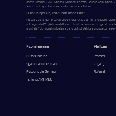
ngasih kamu jalur RNG (Random Number Generator) khusus. Artinya apa? Vol
sendiri buat ngacak-ngacak brankas mesin sesuka hati.
Cuan Berapa Aja, Tarik Dana Tanpa Ribet
Percuma dong main di server super mulus kalau pas menang gede malah susa
ada lagi cerita WD (Withdraw) ditahan-tahan karena alasan pengecekan siste
menit aja. Yuk, tinggalin situs lama yang pelit, pindah ke stenopes.com sek
Kebijaksanaan
Platform
Pusat Bantuan
Promosi
Syarat dan Ketentuan
Loyalty
Responsible Gaming
Referral
Tentang AMPMBET