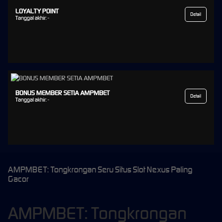
LOYALTY POINT
Detail
Tanggal akhir:
-
BONUS MEMBER SETIA AMPMBET
Detail
Tanggal akhir:
-
AMPMBET: Tongkrongan Seru Situs Slot Nexus Paling
Gacor
AMPMBET: Tongkrongan