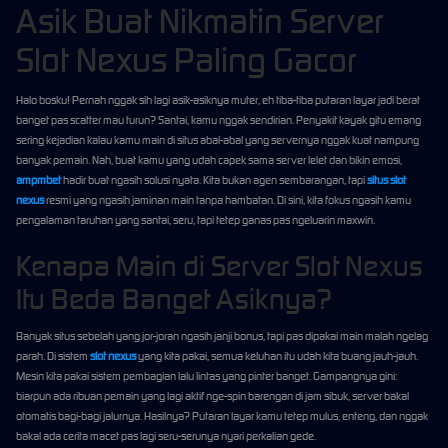
Asik Buat Nikmatin Server
Slot Nexus Paling Gacor
Halo bosku! Pernah nggak sih lagi asik-asiknya muter, eh tiba-tiba putaran layar jadi berat
banget pas scatter mau turun? Santai, kamu nggak sendirian. Penyakit kayak gitu emang
sering kejadian kalau kamu main di situs abal-abal yang servernya nggak kuat nampung
banyak pemain. Nah, buat kamu yang udah capek sama server lelet dan bikin emosi,
ampmbet
hadir buat ngasih solusi nyata. Kita bukan agen sembarangan, tapi
situs slot
nexus
resmi yang ngasih jaminan main tanpa hambatan. Di sini, kita fokus ngasih kamu
pengalaman taruhan yang santai, seru, tapi tetep ganas pas ngeluarin maxwin.
Kenapa Main di Server Slot Nexus
Itu Beda Banget Asiknya?
Banyak situs sebelah yang jor-joran ngasih janji bonus, tapi pas dipakai main malah ngelag
parah. Di sistem
slot nexus
yang kita pakai, semua keluhan itu udah kita buang jauh-jauh.
Mesin kita pakai sistem pembagian lalu lintas yang pinter banget. Gampangnya gini:
biarpun ada ribuan pemain yang lagi aktif nge-spin barengan di jam sibuk, server bakal
otomatis bagi-bagi jalurnya. Hasilnya? Putaran layar kamu tetep mulus, enteng, dan nggak
bakal ada cerita macet pas lagi seru-serunya nyari perkalian gede.