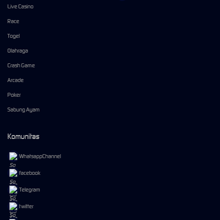
Live Casino
Race
Togel
Olahraga
Crash Game
Arcade
Poker
Sabung Ayam
Komunitas
WhatsappChannel
facebook
Telegram
twitter