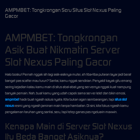
AMPMBET: Tongkrongan Seru Situs Slot Nexus Paling
Gacor
AMPMBET: Tongkrongan
Asik Buat Nikmatin Server
Slot Nexus Paling Gacor
Halo bosku! Pernah nggak sih lagi asik-asiknya muter, eh tiba-tiba putaran layar jadi berat
banget pas scatter mau turun? Santai, kamu nggak sendirian. Penyakit kayak gitu emang
sering kejadian kalau kamu main di situs abal-abal yang servernya nggak kuat nampung
banyak pemain. Nah, buat kamu yang udah capek sama server lelet dan bikin emosi,
ampmbet
hadir buat ngasih solusi nyata. Kita bukan agen sembarangan, tapi
situs slot
nexus
resmi yang ngasih jaminan main tanpa hambatan. Di sini, kita fokus ngasih kamu
pengalaman taruhan yang santai, seru, tapi tetep ganas pas ngeluarin maxwin.
Kenapa Main di Server Slot Nexus
Itu Beda Banget Asiknya?