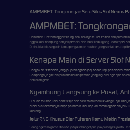
AMPMBET: Tongkrongan Seru Situs Slot Nexus Pa
AMPMBET: Tongkrongan A
Halo bosku! Pernah nggak sih lagi asik-asiknya muter, eh tiba-tiba putaran 
nggak kuat nampung banyak pemain. Nah, buat kamu yang udah capek sama 
Di sini, kita fokus ngasih kamu pengalaman taruhan yang santai, seru, tapi 
Kenapa Main di Server Slot 
Banyak situs sebelah yang jor-joran ngasih janji bonus, tapi pas dipakai ma
Gampangnya gini: biarpun ada ribuan pemain yang lagi aktif nge-spin bareng
perkalian gede.
Nyambung Langsung ke Pusat, Anti 
Di dunia taruhan, telat sedetik aja bisa bikin saldo kamu lewat gitu aja. B
pusat provider aslinya tanpa perantara. Jadi, tiap kali mesin ngasih sinyal R
kantong.
Jalur RNG Khusus Biar Putaran Kamu Makin Presis
Sering ngerasa game tiba-tiba jadi pelit banget pas jam pulang kerja atau 