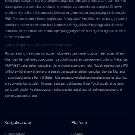
Sering ngerasa game tiba-tiba jadi pelit banget pas jam pulang kerja atau malam hari? Itu
biasanya karena kamu harus rebutan memori server sama ribuan orang lain. Di server
premium kita, setiap kali kamu masuk ke dalam game, sistem langsung ngasih kamu jalur
RNG (Random Number Generator) khusus. Artinya apa? Volatilitas dan peluang jackpot di
akun kamu bener-bener murni buat kamu sendiri. Nggak bakal keganggu atau kesedot
sama lalu lintas pemain lain. Kamu dapet panggung sendiri buat ngacak-ngacak brankas
mesin sesuka hati.
Cuan Berapa Aja, Tarik Dana Tanpa Ribet
Percuma dong main di server super mulus kalau pas menang gede malah susah ditarik.
Kita ngerti banget kalau bos-bos semua butuh kepastian pas mau narik untung. Makanya,
AMPMBET pakai sistem pencairan dana otomatis yang anti lelet. Nggak ada lagi cerita WD
(Withdraw) ditahan-tahan karena alasan pengecekan sistem yang bertele-tele. Menang
maxwin puluhan juta hari ini? Sistem kita langsung validasi dan transfer lunas ke rekening
atau e-wallet kamu dalam hitungan satu sampai tiga menit aja. Yuk, tinggalin situs lama
yang pelit, pindah ke stenopes.com sekarang, dan rasain sendiri asiknya nongkrong di
server para pemenang!
Kebijaksanaan
Platform
Pusat Bantuan
Promosi