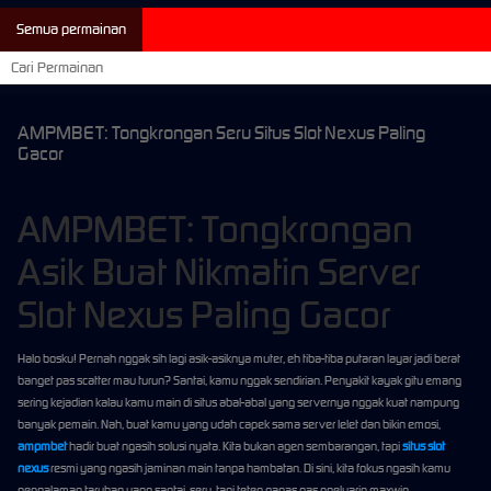
Semua permainan
AMPMBET: Tongkrongan Seru Situs Slot Nexus Paling
Gacor
AMPMBET: Tongkrongan
Asik Buat Nikmatin Server
Slot Nexus Paling Gacor
Halo bosku! Pernah nggak sih lagi asik-asiknya muter, eh tiba-tiba putaran layar jadi berat
banget pas scatter mau turun? Santai, kamu nggak sendirian. Penyakit kayak gitu emang
sering kejadian kalau kamu main di situs abal-abal yang servernya nggak kuat nampung
banyak pemain. Nah, buat kamu yang udah capek sama server lelet dan bikin emosi,
ampmbet
hadir buat ngasih solusi nyata. Kita bukan agen sembarangan, tapi
situs slot
nexus
resmi yang ngasih jaminan main tanpa hambatan. Di sini, kita fokus ngasih kamu
pengalaman taruhan yang santai, seru, tapi tetep ganas pas ngeluarin maxwin.