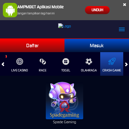
×
AMPMBET Aplikasi Mobile
UNDUH
Jangan tampilkan lagi hari ini
Daftar
Masuk
S
LIVE CASINO
RACE
TOGEL
OLAHRAGA
CRASH GAME
Spade Gaming