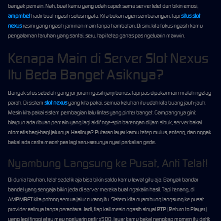
banyak pemain. Nah, buat kamu yang udah capek sama server lelet dan bikin emosi,
ampmbet
hadir buat ngasih solusi nyata. Kita bukan agen sembarangan, tapi
situs slot
nexus
resmi yang ngasih jaminan main tanpa hambatan. Di sini, kita fokus ngasih kamu
pengalaman taruhan yang santai, seru, tapi tetep ganas pas ngeluarin maxwin.
Kenapa Main di Server Slot Nexus
Itu Beda Banget Asiknya?
Banyak situs sebelah yang jor-joran ngasih janji bonus, tapi pas dipakai main malah ngelag
parah. Di sistem
slot nexus
yang kita pakai, semua keluhan itu udah kita buang jauh-jauh.
Mesin kita pakai sistem pembagian lalu lintas yang pinter banget. Gampangnya gini:
biarpun ada ribuan pemain yang lagi aktif nge-spin barengan di jam sibuk, server bakal
otomatis bagi-bagi jalurnya. Hasilnya? Putaran layar kamu tetep mulus, enteng, dan nggak
bakal ada cerita macet pas lagi seru-serunya nyari perkalian gede.
Nyambung Langsung ke Pusat, Anti Telat!
Di dunia taruhan, telat sedetik aja bisa bikin saldo kamu lewat gitu aja. Banyak bandar
bandel yang sengaja bikin jeda di server mereka buat ngakalin hasil. Tapi tenang, di
AMPMBET kita potong semua jalur curang itu. Sistem kita nyambung langsung ke pusat
provider aslinya tanpa perantara. Jadi, tiap kali mesin ngasih sinyal RTP (Return to Player)
yang lagi tinggi atau mau ngeluarin petir x500, layar kamu bakal nangkap momen itu detik