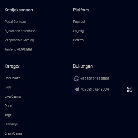
Kebijaksanaan
Platform
Pusat Bantuan
Promosi
Syarat dan Ketentuan
Loyalty
Responsible Gaming
Referral
Tentang AMPMBET
Kategori
Dukungan
Hot Games
+6282174639596
Slots
+6282151242034
Live Casino
Race
Togel
Olahraga
Crash Game