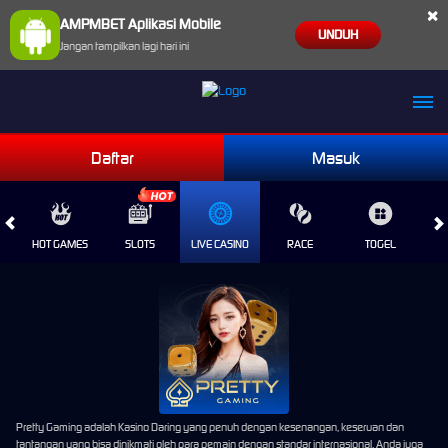
×
AMPMBET Aplikasi Mobile
UNDUH
Jangan tampilkan lagi hari ini
Daftar
Masuk
HOT GAMES
SLOTS
LIVE CASINO
RACE
TOGEL
OL
Pretty Gaming adalah Kasino Daring yang penuh dengan kesenangan, keseruan dan
tantangan yang bisa dinikmati oleh para pemain dengan standar internasional. Anda juga