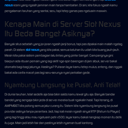
nexus
resmi yang ngasih jaminan main tanpa hambatan. Di sini, kita fokus ngasih kamu
pengalaman taruhan yang santai, seru, tapi tetep ganas pas ngeluarin maxwin.
Kenapa Main di Server Slot Nexus
Itu Beda Banget Asiknya?
Banyak situs sebelah yang jor-joran ngasih janji bonus, tapi pas dipakai main malah ngelag
parah. Di sistem
slot nexus
yang kita pakai, semua keluhan itu udah kita buang jauh-jauh.
Mesin kita pakai sistem pembagian lalu lintas yang pinter banget. Gampangnya gini:
biarpun ada ribuan pemain yang lagi aktif nge-spin barengan di jam sibuk, server bakal
otomatis bagi-bagi jalurnya. Hasilnya? Putaran layar kamu tetep mulus, enteng, dan nggak
bakal ada cerita macet pas lagi seru-serunya nyari perkalian gede.
Nyambung Langsung ke Pusat, Anti Telat!
Di dunia taruhan, telat sedetik aja bisa bikin saldo kamu lewat gitu aja. Banyak bandar
bandel yang sengaja bikin jeda di server mereka buat ngakalin hasil. Tapi tenang, di
AMPMBET kita potong semua jalur curang itu. Sistem kita nyambung langsung ke pusat
provider aslinya tanpa perantara. Jadi, tiap kali mesin ngasih sinyal RTP (Return to Player)
yang lagi tinggi atau mau ngeluarin petir x500, layar kamu bakal nangkap momen itu detik
itu juga. Main jadi lebih fair dan pastinya lebih nyaman buat kantong.