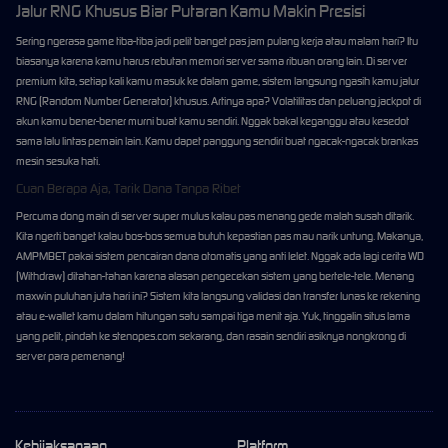
Jalur RNG Khusus Biar Putaran Kamu Makin Presisi
Sering ngerasa game tiba-tiba jadi pelit banget pas jam pulang kerja atau malam hari? Itu
biasanya karena kamu harus rebutan memori server sama ribuan orang lain. Di server
premium kita, setiap kali kamu masuk ke dalam game, sistem langsung ngasih kamu jalur
RNG (Random Number Generator) khusus. Artinya apa? Volatilitas dan peluang jackpot di
akun kamu bener-bener murni buat kamu sendiri. Nggak bakal keganggu atau kesedot
sama lalu lintas pemain lain. Kamu dapet panggung sendiri buat ngacak-ngacak brankas
mesin sesuka hati.
Cuan Berapa Aja, Tarik Dana Tanpa Ribet
Percuma dong main di server super mulus kalau pas menang gede malah susah ditarik.
Kita ngerti banget kalau bos-bos semua butuh kepastian pas mau narik untung. Makanya,
AMPMBET pakai sistem pencairan dana otomatis yang anti lelet. Nggak ada lagi cerita WD
(Withdraw) ditahan-tahan karena alasan pengecekan sistem yang bertele-tele. Menang
maxwin puluhan juta hari ini? Sistem kita langsung validasi dan transfer lunas ke rekening
atau e-wallet kamu dalam hitungan satu sampai tiga menit aja. Yuk, tinggalin situs lama
yang pelit, pindah ke stenopes.com sekarang, dan rasain sendiri asiknya nongkrong di
server para pemenang!
Kebijaksanaan
Platform