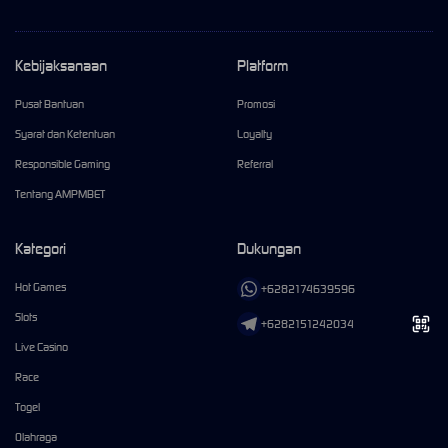
Kebijaksanaan
Platform
Pusat Bantuan
Promosi
Syarat dan Ketentuan
Loyalty
Responsible Gaming
Referral
Tentang AMPMBET
Kategori
Dukungan
Hot Games
+6282174639596
Slots
+6282151242034
Live Casino
Race
Togel
Olahraga