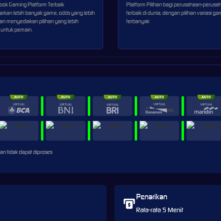
ook Gaming Platform Terbaik
Platform Pilihan bagi perusahaan-perusa
kan lebih banyak game, odds yang lebih
terbaik di dunia, dengan pilihan variasi g
 dan menyediakan pilihan yang lebih
terbanyak
untuk pemain.
an tidak dapat diproses
Penarikan
Rata-rata 5 Menit