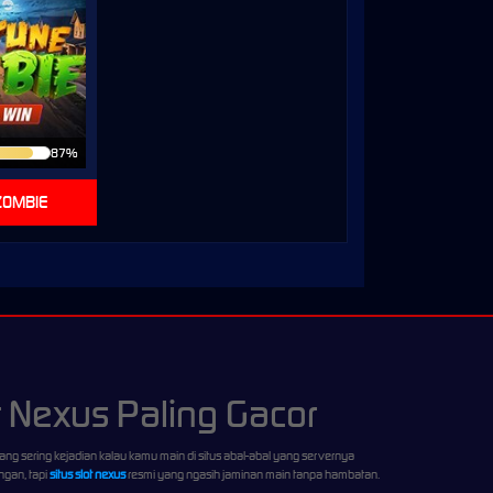
87%
ZOMBIE
 Nexus Paling Gacor
emang sering kejadian kalau kamu main di situs abal-abal yang servernya
ngan, tapi
situs slot nexus
resmi yang ngasih jaminan main tanpa hambatan.