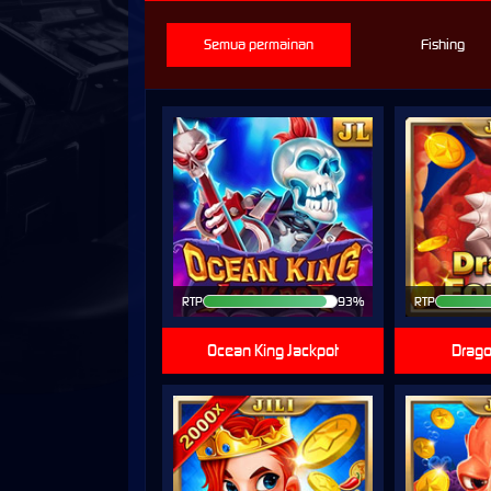
Semua permainan
Fishing
RTP
93%
RTP
Ocean King Jackpot
Drago