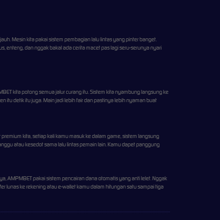
auh. Mesin kita pakai sistem pembagian lalu lintas yang pinter banget.
us, enteng, dan nggak bakal ada cerita macet pas lagi seru-serunya nyari
AMPMBET kita potong semua jalur curang itu. Sistem kita nyambung langsung ke
 itu detik itu juga. Main jadi lebih fair dan pastinya lebih nyaman buat
er premium kita, setiap kali kamu masuk ke dalam game, sistem langsung
anggu atau kesedot sama lalu lintas pemain lain. Kamu dapet panggung
ya, AMPMBET pakai sistem pencairan dana otomatis yang anti lelet. Nggak
fer lunas ke rekening atau e-wallet kamu dalam hitungan satu sampai tiga