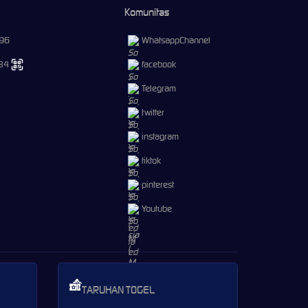
Komunitas
96
WhatsappChannel
34
facebook
Telegram
twitter
instagram
tiktok
pinterest
Youtube
TARUHAN TOGEL