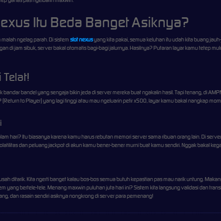
tetep ganas pas ngeluarin maxwin.
Nexus Itu Beda Banget Asiknya?
in malah ngelag parah. Di sistem
slot nexus
yang kita pakai, semua keluhan itu udah kita buang jauh-j
an di jam sibuk, server bakal otomatis bagi-bagi jalurnya. Hasilnya? Putaran layar kamu tetep mul
Telat!
anyak bandar bandel yang sengaja bikin jeda di server mereka buat ngakalin hasil. Tapi tenang, di 
TP (Return to Player) yang lagi tinggi atau mau ngeluarin petir x500, layar kamu bakal nangkap momen
i
malam hari? Itu biasanya karena kamu harus rebutan memori server sama ribuan orang lain. Di serv
atilitas dan peluang jackpot di akun kamu bener-bener murni buat kamu sendiri. Nggak bakal keg
h ditarik. Kita ngerti banget kalau bos-bos semua butuh kepastian pas mau narik untung. Makan
m yang bertele-tele. Menang maxwin puluhan juta hari ini? Sistem kita langsung validasi dan trans
arang, dan rasain sendiri asiknya nongkrong di server para pemenang!