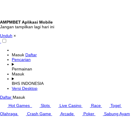
AMPMBET Aplikasi Mobile
Jangan tampilkan lagi hari ini
Unduh
×
Masuk
Daftar
Pencarian
Permainan
Masuk
BHS INDONESIA
Versi Desktop
Daftar
Masuk
Hot Games
Slots
Live Casino
Race
Togel
Olahraga
Crash Game
Arcade
Poker
Sabung Ayam