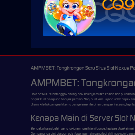
AMPMBET: Tongkrongan Seru Situs Slot Nexus Pa
AMPMBET: Tongkrongan A
Halo bosku! Pernah nggak sih lagi asik-asiknya muter, eh tiba-tiba putaran 
nggak kuat nampung banyak pemain. Nah, buat kamu yang udah capek sama 
Di sini, kita fokus ngasih kamu pengalaman taruhan yang santai, seru, tapi 
Kenapa Main di Server Slot 
Banyak situs sebelah yang jor-joran ngasih janji bonus, tapi pas dipakai ma
Gampangnya gini: biarpun ada ribuan pemain yang lagi aktif nge-spin bareng