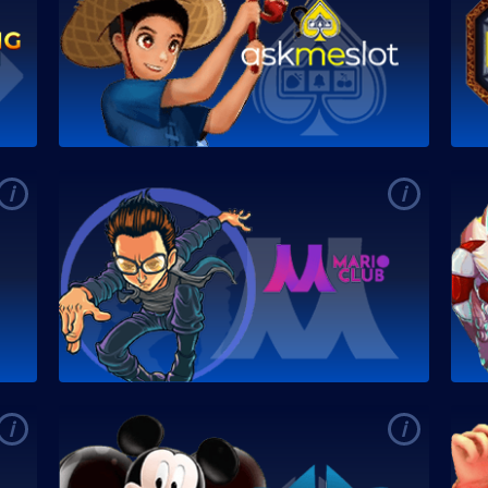
i
i
i
i