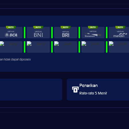
an tidak dapat diproses
Penarikan
Rata-rata 5 Menit