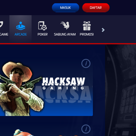
MASUK
DAFTAR
 GAME
ARCADE
POKER
SABUNG AYAM
PROMOSI
i
i