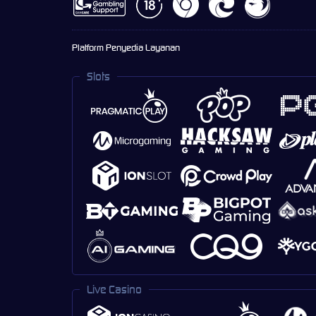
Platform Penyedia Layanan
Slots
Live Casino