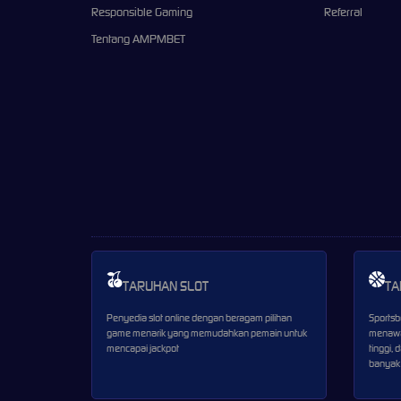
Responsible Gaming
Referral
Tentang AMPMBET
TARUHAN SLOT
TA
Penyedia slot online dengan beragam pilihan
Sportsb
game menarik yang memudahkan pemain untuk
menawar
mencapai jackpot
tinggi,
banyak 