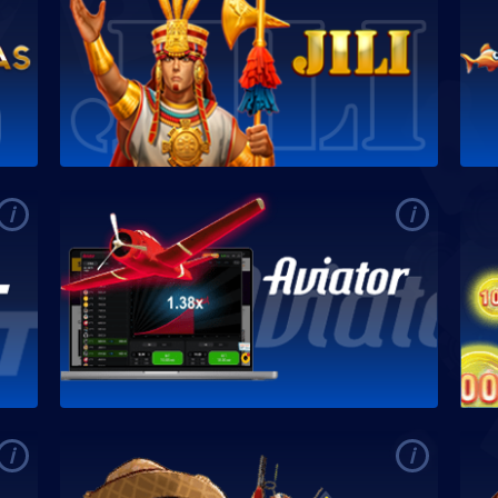
i
i
i
i