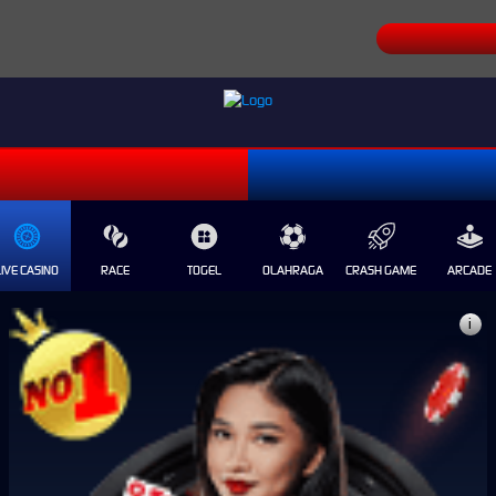
LIVE CASINO
RACE
TOGEL
OLAHRAGA
CRASH GAME
ARCADE
i