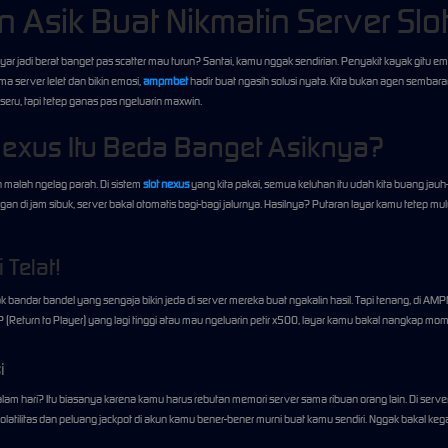
sik Buat Nikmatin Server Slot
layar jadi berat banget pas scatter mau turun? Santai, kamu nggak sendirian. Penyakit kayak gitu 
 server lelet dan bikin emosi,
ampmbet
hadir buat ngasih solusi nyata. Kita bukan agen sembara
seru, tapi tetep ganas pas ngeluarin maxwin.
 Nexus Itu Beda Banget Asiknya?
in malah ngelag parah. Di sistem
slot nexus
yang kita pakai, semua keluhan itu udah kita buang jauh-
an di jam sibuk, server bakal otomatis bagi-bagi jalurnya. Hasilnya? Putaran layar kamu tetep mul
Telat!
anyak bandar bandel yang sengaja bikin jeda di server mereka buat ngakalin hasil. Tapi tenang, di 
TP (Return to Player) yang lagi tinggi atau mau ngeluarin petir x500, layar kamu bakal nangkap momen
i
malam hari? Itu biasanya karena kamu harus rebutan memori server sama ribuan orang lain. Di serv
atilitas dan peluang jackpot di akun kamu bener-bener murni buat kamu sendiri. Nggak bakal ke