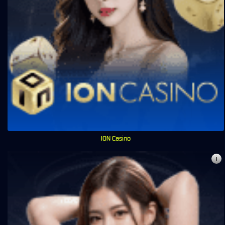
ION Casino
i