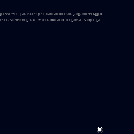
ya, AMPMBET pakai sistem pencairan dana otomatis yang anti lelet. Nggak
sfer lunas ke rekening atau e-wallet kamu dalam hitungan satu sampai tiga