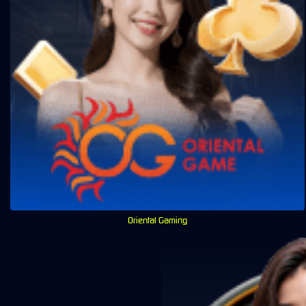
Oriental Gaming