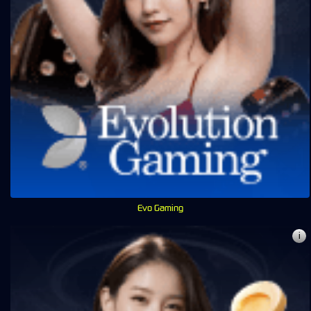
Evo Gaming
i