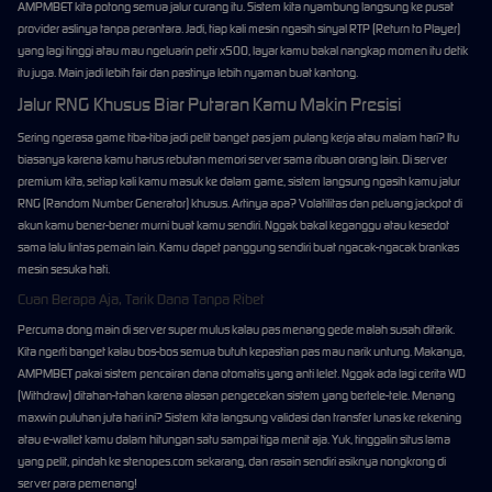
AMPMBET kita potong semua jalur curang itu. Sistem kita nyambung langsung ke pusat
provider aslinya tanpa perantara. Jadi, tiap kali mesin ngasih sinyal RTP (Return to Player)
yang lagi tinggi atau mau ngeluarin petir x500, layar kamu bakal nangkap momen itu detik
itu juga. Main jadi lebih fair dan pastinya lebih nyaman buat kantong.
Jalur RNG Khusus Biar Putaran Kamu Makin Presisi
Sering ngerasa game tiba-tiba jadi pelit banget pas jam pulang kerja atau malam hari? Itu
biasanya karena kamu harus rebutan memori server sama ribuan orang lain. Di server
premium kita, setiap kali kamu masuk ke dalam game, sistem langsung ngasih kamu jalur
RNG (Random Number Generator) khusus. Artinya apa? Volatilitas dan peluang jackpot di
akun kamu bener-bener murni buat kamu sendiri. Nggak bakal keganggu atau kesedot
sama lalu lintas pemain lain. Kamu dapet panggung sendiri buat ngacak-ngacak brankas
mesin sesuka hati.
Cuan Berapa Aja, Tarik Dana Tanpa Ribet
Percuma dong main di server super mulus kalau pas menang gede malah susah ditarik.
Kita ngerti banget kalau bos-bos semua butuh kepastian pas mau narik untung. Makanya,
AMPMBET pakai sistem pencairan dana otomatis yang anti lelet. Nggak ada lagi cerita WD
(Withdraw) ditahan-tahan karena alasan pengecekan sistem yang bertele-tele. Menang
maxwin puluhan juta hari ini? Sistem kita langsung validasi dan transfer lunas ke rekening
atau e-wallet kamu dalam hitungan satu sampai tiga menit aja. Yuk, tinggalin situs lama
yang pelit, pindah ke stenopes.com sekarang, dan rasain sendiri asiknya nongkrong di
server para pemenang!