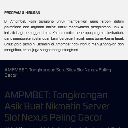
PROGRAM & HIBURAN
Di Ampmbet, kami berusaha untuk memberikan yang terbaik dalam
permainan dan layanan online untuk menawarkan pengalaman unik &
terbaik bagi pelanggan kami. Kami memiliki beberapa program berhadiah,
yang memberikan pelanggan kami berbagai hadiah yang benar-benar layak
untuk para pemain. Bermain di Ampmbet tidak hanya menyenangkan dan
menghibur, tetapi juga sangat menguntungkan!
AMPMBET: Tongkrongan Seru Situs Slot Nexus Paling
Gacor
AMPMBET: Tongkrongan
Asik Buat Nikmatin Server
Slot Nexus Paling Gacor