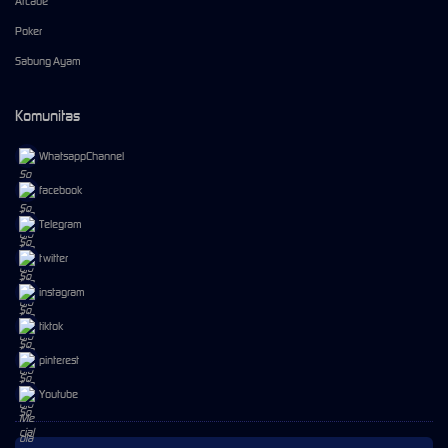
Arcade
Poker
Sabung Ayam
Komunitas
WhatsappChannel
facebook
Telegram
twitter
instagram
tiktok
pinterest
Youtube