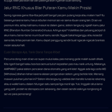
itu juga. Main jadi lebih fair dan pastinya lebih nyaman buat kantong.
Jalur RNG Khusus Biar Putaran Kamu Makin Presisi
Sering ngerasa game tiba-tiba jadi pelit banget pas jam pulang kerja atau malam hari? Itu
biasanya karena kamu harus rebutan memori server sama ribuan orang lain. Di server
premium kita, setiap kali kamu masuk ke dalam game, sistem langsung ngasih kamu jalur
RNG (Random Number Generator) khusus. Artinya apa? Volatilitas dan peluang jackpot di
akun kamu bener-bener murni buat kamu sendiri. Nggak bakal keganggu atau kesedot
sama lalu lintas pemain lain. Kamu dapet panggung sendiri buat ngacak-ngacak brankas
mesin sesuka hati.
Cuan Berapa Aja, Tarik Dana Tanpa Ribet
Percuma dong main di server super mulus kalau pas menang gede malah susah ditarik.
Kita ngerti banget kalau bos-bos semua butuh kepastian pas mau narik untung. Makanya,
AMPMBET pakai sistem pencairan dana otomatis yang anti lelet. Nggak ada lagi cerita WD
(Withdraw) ditahan-tahan karena alasan pengecekan sistem yang bertele-tele. Menang
maxwin puluhan juta hari ini? Sistem kita langsung validasi dan transfer lunas ke rekening
atau e-wallet kamu dalam hitungan satu sampai tiga menit aja. Yuk, tinggalin situs lama
yang pelit, pindah ke stenopes.com sekarang, dan rasain sendiri asiknya nongkrong di
server para pemenang!