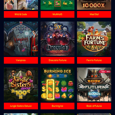
Wild & Gods
MultiHot5
Mad Slot
Vampires
Dracula's Fortune
Farm's Fortune
Jungle Sisters Deluxe
Burning Ice
Book of Futuria