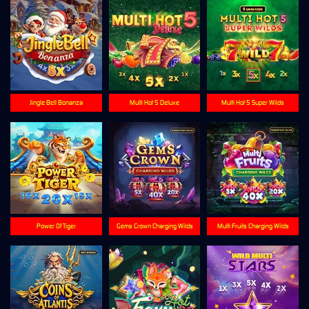
Jingle Bell Bonanza
Multi Hot 5 Deluxe
Multi Hot 5 Super Wilds
Power Of Tiger
Gems Crown Charging Wilds
Multi Fruits Charging Wilds