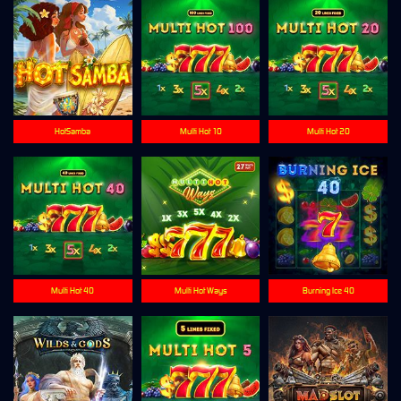
HotSamba
Multi Hot 10
Multi Hot 20
Multi Hot 40
Multi Hot Ways
Burning Ice 40