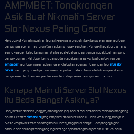
AMPMBET: Tongkrongan
Asik Buat Nikmatin Server
Slot Nexus Paling Gacor
Halo bosku! Pernah nggak sih lagi asik-asiknya muter, eh tiba-tiba putaran layar jadi berat
banget pas scatter mau turun? Santai, kamu nggak sendirian. Penyakit kayak gitu emang
sering kejadian kalau kamu main di situs abal-abal yang servernya nggak kuat nampung
banyak pemain. Nah, buat kamu yang udah capek sama server lelet dan bikin emosi,
ampmbet
hadir buat ngasih solusi nyata. Kita bukan agen sembarangan, tapi
situs slot
nexus
resmi yang ngasih jaminan main tanpa hambatan. Di sini, kita fokus ngasih kamu
pengalaman taruhan yang santai, seru, tapi tetep ganas pas ngeluarin maxwin.
Kenapa Main di Server Slot Nexus
Itu Beda Banget Asiknya?
Banyak situs sebelah yang jor-joran ngasih janji bonus, tapi pas dipakai main malah ngelag
parah. Di sistem
slot nexus
yang kita pakai, semua keluhan itu udah kita buang jauh-jauh.
Mesin kita pakai sistem pembagian lalu lintas yang pinter banget. Gampangnya gini:
biarpun ada ribuan pemain yang lagi aktif nge-spin barengan di jam sibuk, server bakal