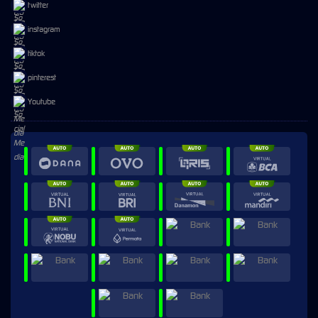
twitter
instagram
tiktok
pinterest
Youtube