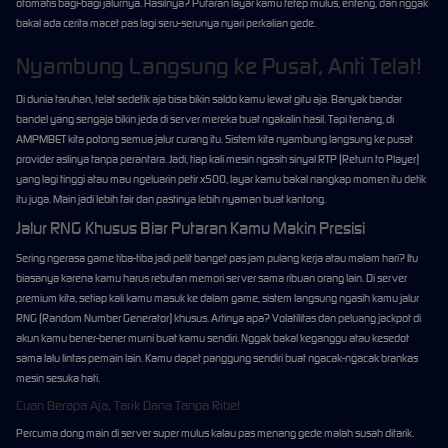
otomatis bagi-bagi jalurnya. Hasilnya? Putaran layar kamu tetep mulus, enteng, dan nggak
bakal ada cerita macet pas lagi seru-serunya nyari perkalian gede.
Nyambung Langsung ke Pusat, Anti Telat!
Di dunia taruhan, telat sedetik aja bisa bikin saldo kamu lewat gitu aja. Banyak bandar
bandel yang sengaja bikin jeda di server mereka buat ngakalin hasil. Tapi tenang, di
AMPMBET kita potong semua jalur curang itu. Sistem kita nyambung langsung ke pusat
provider aslinya tanpa perantara. Jadi, tiap kali mesin ngasih sinyal RTP (Return to Player)
yang lagi tinggi atau mau ngeluarin petir x500, layar kamu bakal nangkap momen itu detik
itu juga. Main jadi lebih fair dan pastinya lebih nyaman buat kantong.
Jalur RNG Khusus Biar Putaran Kamu Makin Presisi
Sering ngerasa game tiba-tiba jadi pelit banget pas jam pulang kerja atau malam hari? Itu
biasanya karena kamu harus rebutan memori server sama ribuan orang lain. Di server
premium kita, setiap kali kamu masuk ke dalam game, sistem langsung ngasih kamu jalur
RNG (Random Number Generator) khusus. Artinya apa? Volatilitas dan peluang jackpot di
akun kamu bener-bener murni buat kamu sendiri. Nggak bakal keganggu atau kesedot
sama lalu lintas pemain lain. Kamu dapet panggung sendiri buat ngacak-ngacak brankas
mesin sesuka hati.
Cuan Berapa Aja, Tarik Dana Tanpa Ribet
Percuma dong main di server super mulus kalau pas menang gede malah susah ditarik.