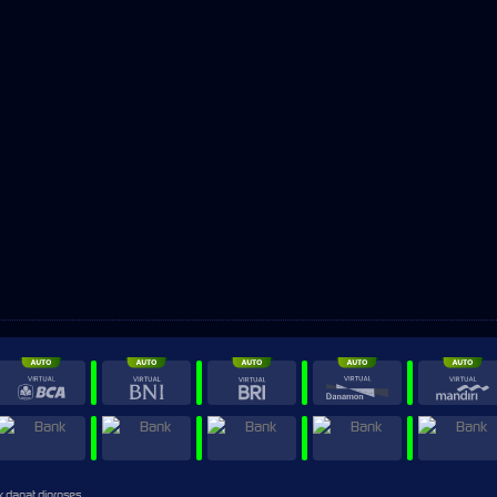
k dapat diproses