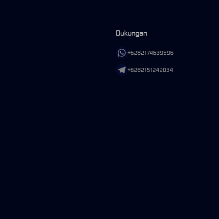
Dukungan
+6282174639596
+6282151242034