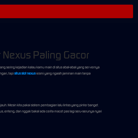
 Nexus Paling Gacor
emang sering kejadian kalau kamu main di situs abal-abal yang servernya
ngan, tapi
situs slot nexus
resmi yang ngasih jaminan main tanpa
jauh. Mesin kita pakai sistem pembagian lalu lintas yang pinter banget.
us, enteng, dan nggak bakal ada cerita macet pas lagi seru-serunya nyari