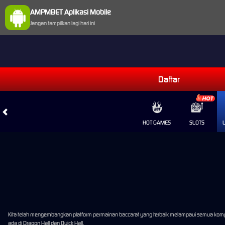
AMPMBET Aplikasi Mobile
Jangan tampilkan lagi hari ini
Daftar
HOT GAMES
SLOTS
Kita telah mengembangkan platform permainan baccarat yang terbaik melampaui semua kompe
ada di Dragon Hall dan Quick Hall.