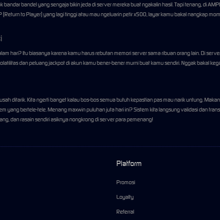
anyak bandar bandel yang sengaja bikin jeda di server mereka buat ngakalin hasil. Tapi tenang, di 
TP (Return to Player) yang lagi tinggi atau mau ngeluarin petir x500, layar kamu bakal nangkap momen
i
malam hari? Itu biasanya karena kamu harus rebutan memori server sama ribuan orang lain. Di serv
atilitas dan peluang jackpot di akun kamu bener-bener murni buat kamu sendiri. Nggak bakal ke
ah ditarik. Kita ngerti banget kalau bos-bos semua butuh kepastian pas mau narik untung. Makan
m yang bertele-tele. Menang maxwin puluhan juta hari ini? Sistem kita langsung validasi dan tran
arang, dan rasain sendiri asiknya nongkrong di server para pemenang!
Platform
Promosi
Loyalty
Referral