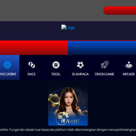
LIVE CASINO
RACE
TOGEL
OLAHRAGA
CRASH GAME
ARCADE
titor. Fungsi dan desain luar biasa dari platform telah dikembangkan dengan mempertimbangkan