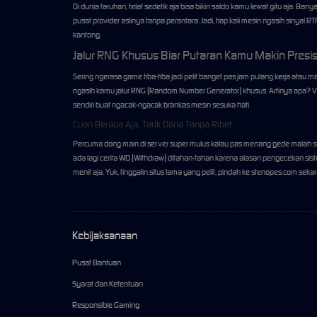
Di dunia taruhan, telat sedetik aja bisa bikin saldo kamu lewat gitu aja. B
pusat provider aslinya tanpa perantara. Jadi, tiap kali mesin ngasih sinyal R
kantong.
Jalur RNG Khusus Biar Putaran Kamu Makin Presis
Sering ngerasa game tiba-tiba jadi pelit banget pas jam pulang kerja atau 
ngasih kamu jalur RNG (Random Number Generator) khusus. Artinya apa? Vol
sendiri buat ngacak-ngacak brankas mesin sesuka hati.
Cuan Berapa Aja, Tarik Dana Tanpa Ribet
Percuma dong main di server super mulus kalau pas menang gede malah sus
ada lagi cerita WD (Withdraw) ditahan-tahan karena alasan pengecekan siste
menit aja. Yuk, tinggalin situs lama yang pelit, pindah ke stenopes.com sek
Kebijaksanaan
Pusat Bantuan
Syarat dan Ketentuan
Responsible Gaming