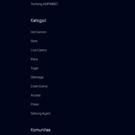
Tentang AMPMBET
Kategori
Hot Games
Slots
Live Casino
Race
Togel
Olahraga
Crash Game
Arcade
Poker
Sabung Ayam
Komunitas