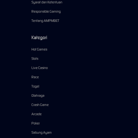
Syarat dan Ketentuan
Responsible Gaming
Tentang AMPMBET
Kategori
Hot Games
Slots
Live Casino
Race
Togel
Olahraga
Crash Game
Arcade
Poker
Sabung Ayam