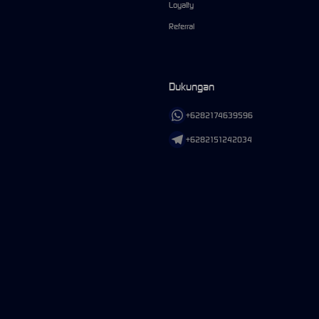
Loyalty
Referral
Dukungan
+6282174639596
+6282151242034